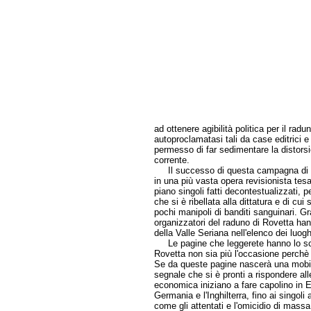
ad ottenere agibilità politica per il radun
autoproclamatasi tali da case editrici 
permesso di far sedimentare la distorsi
corrente.
Il successo di questa campagna di dis
in una più vasta opera revisionista te
piano singoli fatti decontestualizzati,
che si è ribellata alla dittatura e di cui
pochi manipoli di banditi sanguinari. Gra
organizzatori del raduno di Rovetta hann
della Valle Seriana nell'elenco dei luogh
Le pagine che leggerete hanno lo scopo
Rovetta non sia più l'occasione perchè
Se da queste pagine nascerà una mobili
segnale che si è pronti a rispondere alle
economica iniziano a fare capolino in E
Germania e l'Inghilterra, fino ai singoli
come gli attentati e l'omicidio di massa