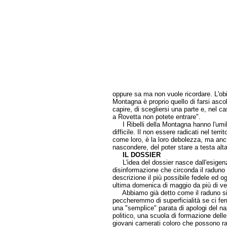
oppure sa ma non vuole ricordare. L'obie
Montagna è proprio quello di farsi ascol
capire, di scegliersi una parte e, nel cas
a Rovetta non potete entrare".
I Ribelli della Montagna hanno l'umil
difficile. Il non essere radicati nel ter
come loro, è la loro debolezza, ma anc
nascondere, del poter stare a testa alta
IL DOSSIER
L'idea del dossier nasce dall'esigenza
disinformazione che circonda il raduno 
descrizione il più possibile fedele ed 
ultima domenica di maggio da più di ven
Abbiamo già detto come il raduno si
peccheremmo di superficialità se ci f
una "semplice" parata di apologi del na
politico, una scuola di formazione dell
giovani camerati coloro che possono rac