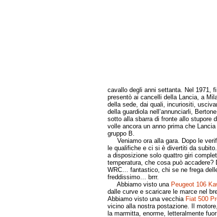
cavallo degli anni settanta. Nel 1971, f
presentò ai cancelli della Lancia, a Mil
della sede, dai quali, incuriositi, usciv
della guardiola nell’annunciarli, Berton
sotto alla sbarra di fronte allo stupore d
volle ancora un anno prima che Lancia 
gruppo B.
Veniamo ora alla gara. Dopo le verific
le qualifiche e ci si è divertiti da subi
a disposizione solo quattro giri complet
temperatura, che cosa può accadere? Di 
WRC… fantastico, chi se ne frega dell
freddissimo… brrr.
Abbiamo visto una
Peugeot 106 Ka
dalle curve e scaricare le marce nel brev
Abbiamo visto una vecchia
Fiat 500 Pr
vicino alla nostra postazione. Il motor
la marmitta, enorme, letteralmente fuori