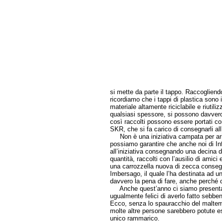
si mette da parte il tappo. Raccogliend
ricordiamo che i tappi di plastica sono i
materiale altamente riciclabile e riutili
qualsiasi spessore, si possono davvero 
così raccolti possono essere portati c
SKR, che si fa carico di consegnarli all
Non è una iniziativa campata per aria, 
possiamo garantire che anche noi di I
all’iniziativa consegnando una decina d
quantità, raccolti con l’ausilio di amici
una carrozzella nuova di zecca conseg
Imbersago, il quale l’ha destinata ad 
davvero la pena di fare, anche perché c
Anche quest’anno ci siamo presentati 
ugualmente felici di averlo fatto sebbene
Ecco, senza lo spauracchio del maltemp
molte altre persone sarebbero potute ess
unico rammarico.