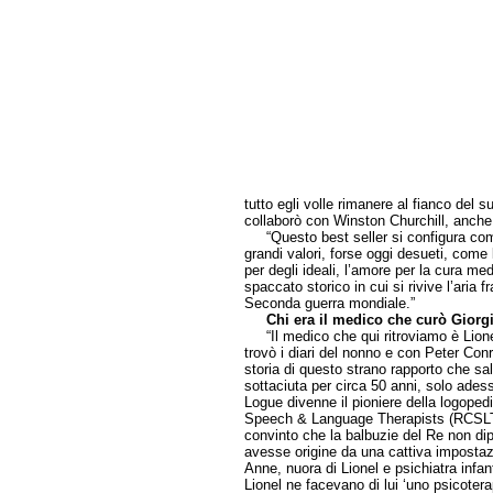
tutto egli volle rimanere al fianco del 
collaborò con Winston Churchill, anche 
“Questo best seller si configura come
grandi valori, forse oggi desueti, come l’
per degli ideali, l’amore per la cura medi
spaccato storico in cui si rivive l’aria
Seconda guerra mondiale.”
Chi era il medico che curò Giorg
“Il medico che qui ritroviamo è Lione
trovò i diari del nonno e con Peter Conra
storia di questo strano rapporto che sa
sottaciuta per circa 50 anni, solo adesso
Logue divenne il pioniere della logoped
Speech & Language Therapists (RCSLT),
convinto che la balbuzie del Re non dip
avesse origine da una cattiva impostaz
Anne, nuora di Lionel e psichiatra infan
Lionel ne facevano di lui ‘uno psicoterap