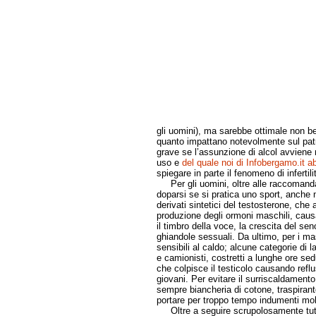
gli uomini), ma sarebbe ottimale non be
quanto impattano notevolmente sul patri
grave se l’assunzione di alcol avviene
uso e
del quale noi di Infobergamo.it a
spiegare in parte il fenomeno di infertili
Per gli uomini, oltre alle raccomanda
doparsi se si pratica uno sport, anche n
derivati sintetici del testosterone, c
produzione degli ormoni maschili, causa
il timbro della voce, la crescita del seno
ghiandole sessuali. Da ultimo, per i ma
sensibili al caldo; alcune categorie di 
e camionisti, costretti a lunghe ore sedu
che colpisce il testicolo causando refl
giovani. Per evitare il surriscaldamento
sempre biancheria di cotone, traspirante
portare per troppo tempo indumenti molto
Oltre a seguire scrupolosamente tutte 