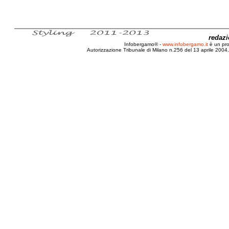
redaz
Infobergamo® -
www.infobergamo.it
è un pr
Autorizzazione Tribunale di Milano n.256 del 13 aprile 2004. 
Cause, Rimedi, Infertilità, Giovani, SSN, ISS