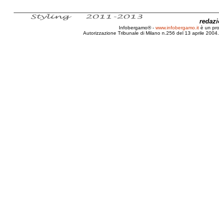
redaz
Infobergamo® -
www.infobergamo.it
è un pr
Autorizzazione Tribunale di Milano n.256 del 13 aprile 2004. 
Intervista, Angelo Roma, Letteratura, Cinema,