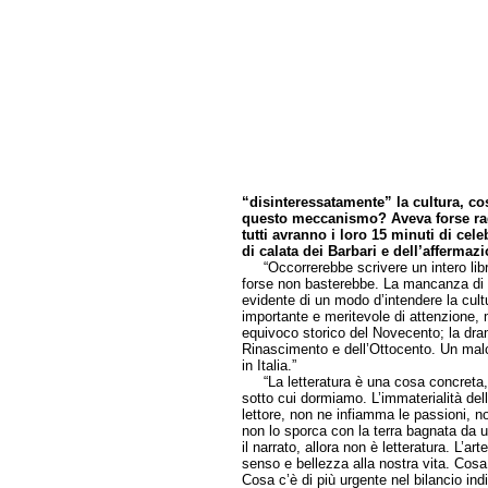
“disinteressatamente” la cultura, cos
questo meccanismo? Aveva forse ra
tutti avranno i loro 15 minuti di ce
di calata dei Barbari e dell’affermaz
“Occorrerebbe scrivere un intero libr
forse non basterebbe. La mancanza di a
evidente di un modo d’intendere la cul
importante e meritevole di attenzione,
equivoco storico del Novecento; la dra
Rinascimento e dell’Ottocento. Un mal
in Italia.”
“La letteratura è una cosa concreta, ut
sotto cui dormiamo. L’immaterialità della
lettore, non ne infiamma le passioni, n
non lo sporca con la terra bagnata da 
il narrato, allora non è letteratura. L’ar
senso e bellezza alla nostra vita. Cosa
Cosa c’è di più urgente nel bilancio indi