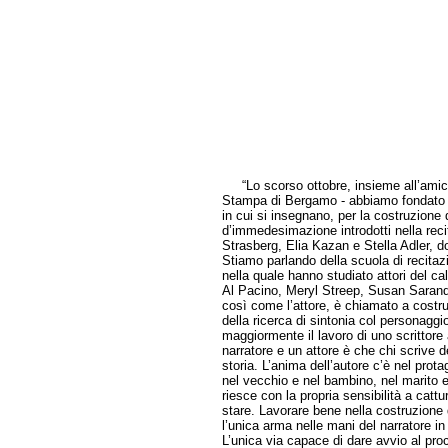
“Lo scorso ottobre, insieme all’amico 
Stampa di Bergamo - abbiamo fondato un
in cui si insegnano, per la costruzione d
d’immedesimazione introdotti nella reci
Strasberg, Elia Kazan e Stella Adler, d
Stiamo parlando della scuola di recita
nella quale hanno studiato attori del 
Al Pacino, Meryl Streep, Susan Sarando
così come l’attore, è chiamato a costrui
della ricerca di sintonia col personag
maggiormente il lavoro di uno scrittore 
narratore e un attore è che chi scrive de
storia. L’anima dell’autore c’è nel prot
nel vecchio e nel bambino, nel marito e
riesce con la propria sensibilità a catt
stare. Lavorare bene nella costruzione
l’unica arma nelle mani del narratore in
L’unica via capace di dare avvio al proc