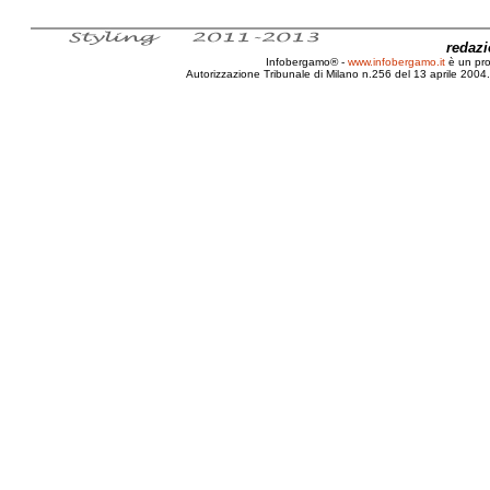
redaz
Infobergamo® -
www.infobergamo.it
è un pr
Autorizzazione Tribunale di Milano n.256 del 13 aprile 2004. 
Intervista, Angelo Roma, Letteratura, Cinema,