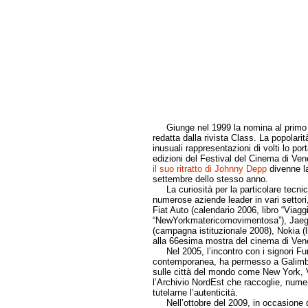
Giunge nel 1999 la nomina al primo posto
redatta dalla rivista Class. La popola
inusuali rappresentazioni di volti lo por
edizioni del Festival del Cinema di Venez
il suo ritratto di Johnny Depp
divenne la
settembre dello stesso anno.
La curiosità per la particolare tecnica
numerose aziende leader in vari settori, 
Fiat Auto (calendario 2006, libro “Viaggi
“NewYorkmatericomovimentosa”), Jaeger 
(campagna istituzionale 2008), Nokia (l
alla 66esima mostra del cinema di Vene
Nel 2005, l’incontro con i signori Fuma
contemporanea, ha permesso a Galimberti
sulle città del mondo come New York, Ve
l’Archivio NordEst che raccoglie, numera
tutelarne l’autenticità.
Nell’ottobre del 2009, in occasione del