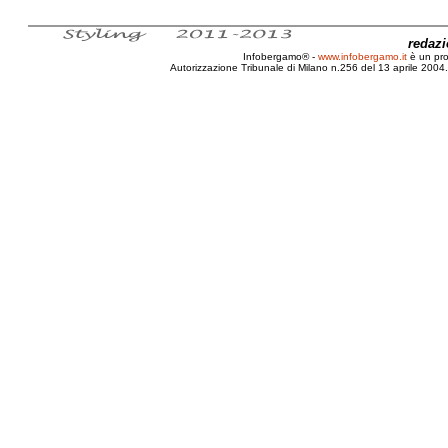
redaz
Infobergamo® -
www.infobergamo.it
è un pr
Autorizzazione Tribunale di Milano n.256 del 13 aprile 2004. 
Intervista, Maurizio, Galimberti, Fotografo, Art