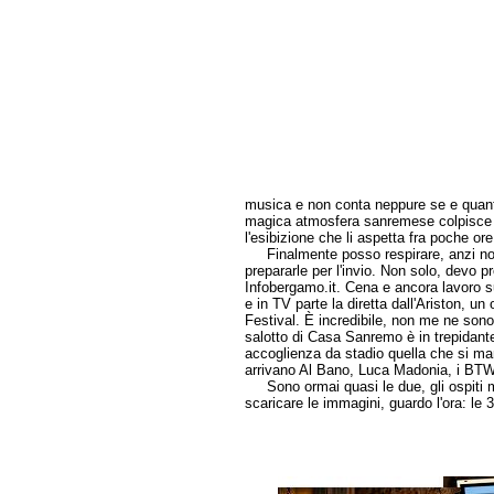
musica e non conta neppure se e quante 
magica atmosfera sanremese colpisce tut
l'esibizione che li aspetta fra poche ore
Finalmente posso respirare, anzi no! V
prepararle per l'invio. Non solo, devo 
Infobergamo.it. Cena e ancora lavoro su
e in TV parte la diretta dall'Ariston, u
Festival. È incredibile, non me ne sono
salotto di Casa Sanremo è in trepidante 
accoglienza da stadio quella che si m
arrivano Al Bano, Luca Madonia, i BTW
Sono ormai quasi le due, gli ospiti 
scaricare le immagini, guardo l'ora: le 3