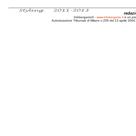
redaz
Infobergamo® -
www.infobergamo.it
è un pr
Autorizzazione Tribunale di Milano n.256 del 13 aprile 2004. 
Diario, Vincitore, Festival, Canzone, Italiana, 2011, R