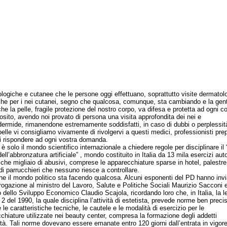
logiche e cutanee che le persone oggi effettuano, soprattutto visite dermatol
che per i nei cutanei, segno che qualcosa, comunque, sta cambiando e la gen
he la pelle, fragile protezione del nostro corpo, va difesa e protetta ad ogni c
posito, avendo noi provato di persona una visita approfondita dei nei e
idermide, rimanendone estremamente soddisfatti, in caso di dubbi o perplessità
elle vi consigliamo vivamente di rivolgervi a questi medici, professionisti prep
i rispondere ad ogni vostra domanda.
olo il mondo scientifico internazionale a chiedere regole per disciplinare il
ell’abbronzatura artificiale” , mondo costituito in Italia da 13 mila esercizi auto
lche migliaio di abusivi, comprese le apparecchiature sparse in hotel, palestre
di parrucchieri che nessuno riesce a controllare.
l mondo politico sta facendo qualcosa. Alcuni esponenti del PD hanno invi
rrogazione al ministro del Lavoro, Salute e Politiche Sociali Maurizio Sacconi e
o dello Sviluppo Economico Claudio Scajola, ricordando loro che, in Italia, la l
2 del 1990, la quale disciplina l’attività di estetista, prevede norme ben preci
 le caratteristiche tecniche, le cautele e le modalità di esercizio per le
chiature utilizzate nei beauty center, compresa la formazione degli addetti
ività. Tali norme dovevano essere emanate entro 120 giorni dall’entrata in vigore