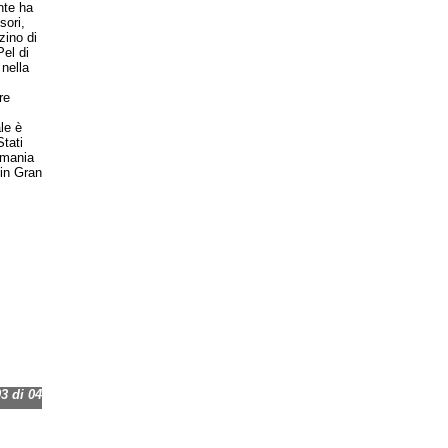
nte ha
sori,
zino di
Pel di
nella
re
le è
tati
rmania
 in Gran
 di 04