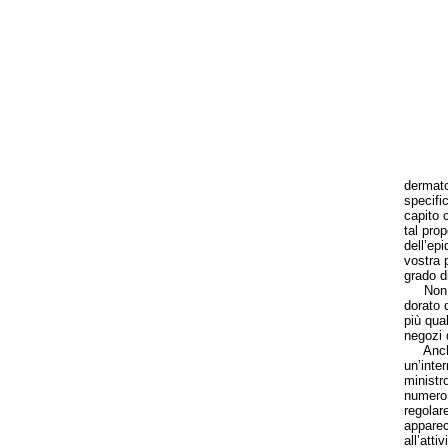
dermato
specifi
capito c
tal pro
dell’ep
vostra p
grado d
Non è s
dorato d
più qua
negozi 
Anche i
un’inte
ministr
numero 
regolare
apparec
all’att