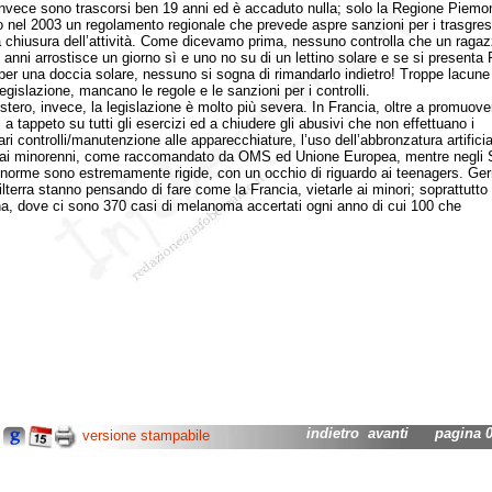
invece sono trascorsi ben 19 anni ed è accaduto nulla; solo la Regione Piemo
o nel 2003 un regolamento regionale che prevede aspre sanzioni per i trasgres
la chiusura dell’attività. Come dicevamo prima, nessuno controlla che un ragaz
 anni arrostisce un giorno sì e uno no su di un lettino solare e se si presenta 
per una doccia solare, nessuno si sogna di rimandarlo indietro! Troppe lacune 
egislazione, mancano le regole e le sanzioni per i controlli.
ero, invece, la legislazione è molto più severa. In Francia, oltre a promuove
i a tappeto su tutti gli esercizi ed a chiudere gli abusivi che non effettuano i
ri controlli/manutenzione alle apparecchiature, l’uso dell’abbronzatura artificia
 ai minorenni, come raccomandato da OMS ed Unione Europea, mentre negli S
e norme sono estremamente rigide, con un occhio di riguardo ai teenagers. Ge
ilterra stanno pensando di fare come la Francia, vietarle ai minori; soprattutto
a, dove ci sono 370 casi di melanoma accertati ogni anno di cui 100 che
indietro
avanti
pagina 03
versione stampabile