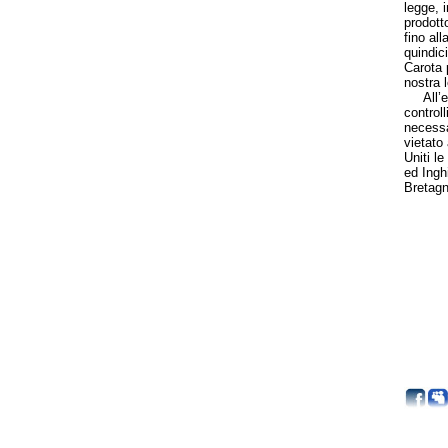
legge, 
prodott
fino al
quindici
Carota 
nostra l
All’est
controll
necessa
vietato
Uniti l
ed Ingh
Bretagn