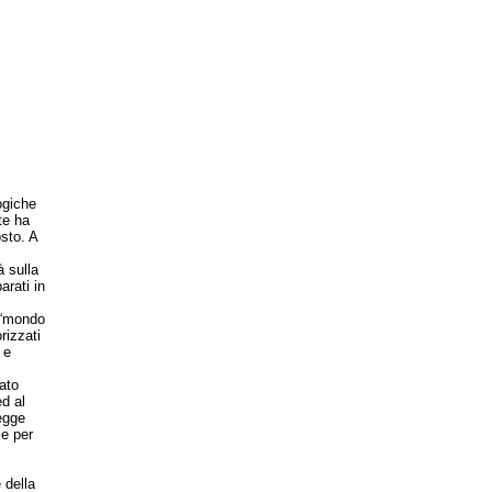
ogiche
te ha
osto. A
 sulla
arati in
 “mondo
rizzati
 e
ato
d al
egge
se per
 della