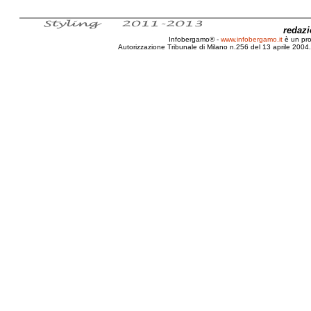
redaz
Infobergamo® -
www.infobergamo.it
è un pr
Autorizzazione Tribunale di Milano n.256 del 13 aprile 2004. 
OMS, Lampade, Solari, UV, Cancerogene, Vietate, M