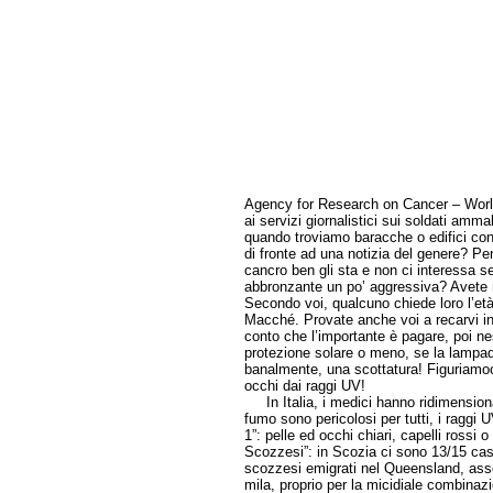
Agency for Research on Cancer – World
ai servizi giornalistici sui soldati amm
quando troviamo baracche o edifici con
di fronte ad una notizia del genere? P
cancro ben gli sta e non ci interessa se
abbronzante un po’ aggressiva? Avete ma
Secondo voi, qualcuno chiede loro l’età
Macché. Provate anche voi a recarvi in
conto che l’importante è pagare, poi ness
protezione solare o meno, se la lampada
banalmente, una scottatura! Figuriamoci
occhi dai raggi UV!
In Italia, i medici hanno ridimension
fumo sono pericolosi per tutti, i raggi U
1”: pelle ed occhi chiari, capelli rossi
Scozzesi”: in Scozia ci sono 13/15 casi
scozzesi emigrati nel Queensland, assol
mila, proprio per la micidiale combinazi