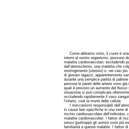
Come abbiamo visto, il cuore è una mac
interni al nostro organismo, possono da
malattie cardiovascolari, escludendo p
dall’aterosclerosi, una malattia che col
restringimento (stenosi) o, nei casi più
di giovani ragazzi, apparentemente sani
durante una semplice partita di pallone
persona le pareti delle arterie sono già
quali è previsto un aumento del flusso
situazione si può complicare ulteriorme
occludendo rapidamente il vaso sangui
l’infarto, cioè la morte delle cellule.
I meccanismi responsabili dell’aterosc
in cause ben specifiche in una serie di f
rischio cardiovascolare dell’individuo, 
malattie cardiovascolari. I fattori di ris
sesso (purtroppo gli uomini sono più esp
familiarità a queste malattie. I fattori d