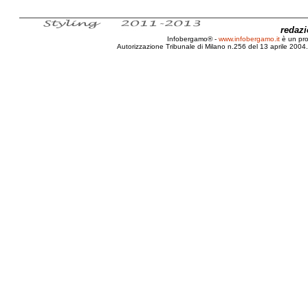
redaz
Infobergamo® -
www.infobergamo.it
è un pr
Autorizzazione Tribunale di Milano n.256 del 13 aprile 2004. 
Prevenzione, Malattie, Vascolari, Cuore, Arterie, Vene,