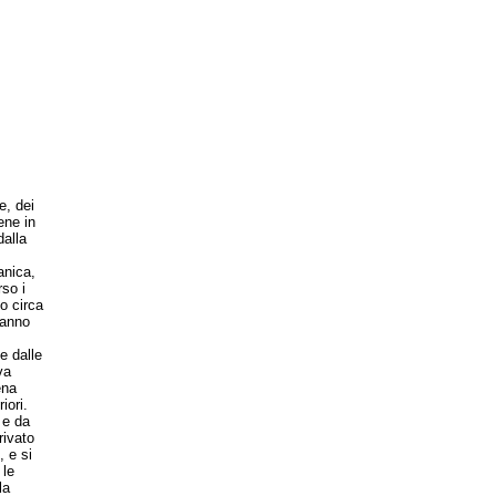
e, dei
ene in
dalla
anica,
so i
o circa
danno
e dalle
va
ena
iori.
 e da
rivato
, e si
 le
la