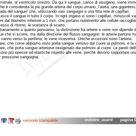
 mitrale, al ventricolo sinistro. Da qui il sangue, carico di ossigeno, viene im
che è considerata la più grande arteria del corpo umano, l’aorta, una gigantesc
ada del sangue” che, utilizzando vasi sanguigni e una fitta rete di capillari,
buisce il sangue in tutto il corpo. In ogni organo vi sono i capillari, minuscoli va
ni dal diametro inferiore a 1 mm, che portano nutrimento alle cellule raccoglie
esso di ritorno, le sostanze di scarto.
iamente a quanto pensiamo, la distinzione fra arterie e vene non dipende da
ue che vi scorre, ma dalla direzione del flusso sanguigno: le arterie partono tu
 vanno verso la periferia, le vene viceversa. Uniche eccezioni sono l’arteria
re, che come abbiamo visto porta sangue venoso dal cuore ai polmoni, e la 
re, che porta sangue arterioso ossigenato dai polmoni al cuore. Le pareti dell
 sono più spesse ed elastiche rispetto alle vene, perché devono sopportare un
 pressione sanguigna.
indietro
avanti
pagina 02
versione stampabile