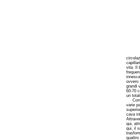
circola
capilla
vita. Il
frequen
innesca
ovvero 
grandi 
60-70 cc
un total
Come av
varie pa
superior
cava inf
Attrave
qui, at
qui, il 
trasfor
quattro 