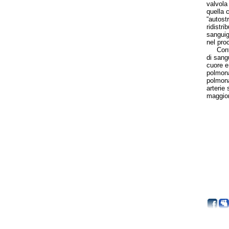
valvola
quella 
“autostr
ridistri
sanguig
nel proc
Contrar
di sang
cuore e
polmona
polmona
arterie
maggior