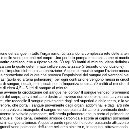
zione del sangue in tutto l’organismo, utilizzando la complessa rete delle arteri
ri e delle vene presenti nel corpo. Una perfetta pompa meccanica che ci manti
 battito cardiaco, che a riposo va dai 50 agli 80 battiti al minuto, viene definito 
za con la quale determinate cellule specializzate (il tessuto di conduzione)
no l’impulso elettrico alla contrazione. A questo impulso segue l’azione mecc
la contrazione del cuore che provoca l’espulsione del sangue dai ventricoli ver
vasi (aorta ed arteria polmonare): per ogni contrazione vengono messi in circol
 di sangue, i quali, moltiplicati per la frequenza di circa 70 battiti al minuto, 
e di circa 4,5 – 5 litri di sangue al minuto.
viene la circolazione del sangue nel corpo? Il sangue venoso, provenient
rti del corpo, arriva nell’atrio destro attraverso due vene principali: la vena ca
e, che raccoglie il sangue proveniente dagli arti superiori e dalla testa, e la v
eriore, che porta il sangue proveniente dagli organi addominali e dagli arti infer
rso la valvola tricuspide, il sangue venoso passa dall’atrio al ventricolo destro
traverso la valvola polmonare, nell’arteria polmonare che lo porta ai polmoni: ar
sangue si riossigena, cedendo anidride carbonica e scorie ai capillari polmonari
ma in sangue arterioso. A questo punto riprende il circolo, passando attraverso
grandi vene polmonari defluisce nell’atrio sinistro e, in seguito, attraversando 