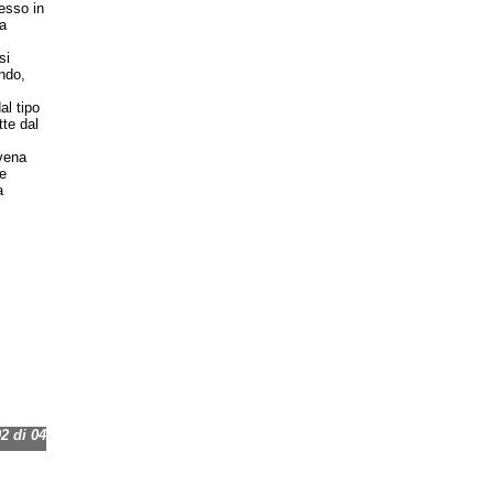
messo in
a
si
ndo,
l tipo
tte dal
vena
e
a
 di 04