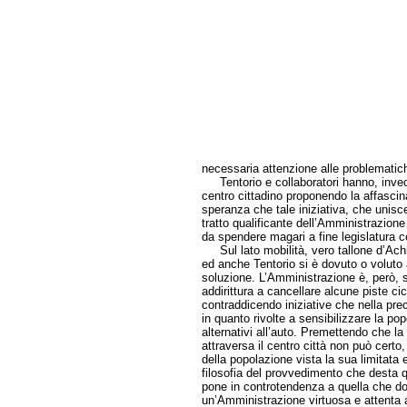
necessaria attenzione alle problematich
Tentorio e collaboratori hanno, invece,
centro cittadino proponendo la affasci
speranza che tale iniziativa, che unisc
tratto qualificante dell’Amministrazione 
da spendere magari a fine legislatura c
Sul lato mobilità, vero tallone d’Achil
ed anche Tentorio si è dovuto o volut
soluzione. L’Amministrazione è, però, s
addirittura a cancellare alcune piste ci
contraddicendo iniziative che nella pre
in quanto rivolte a sensibilizzare la po
alternativi all’auto. Premettendo che la 
attraversa il centro città non può certo,
della popolazione vista la sua limitata 
filosofia del provvedimento che desta q
pone in controtendenza a quella che dov
un’Amministrazione virtuosa e attenta a