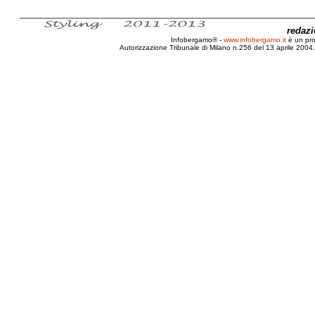
redaz
Infobergamo® -
www.infobergamo.it
è un pr
Autorizzazione Tribunale di Milano n.256 del 13 aprile 2004. 
Bergamo, Anno, Legislatura, Franco, Tentor