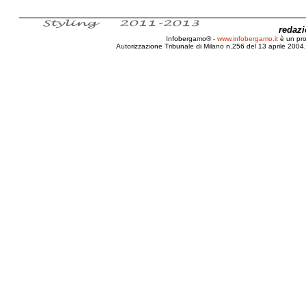
redaz
Infobergamo® -
www.infobergamo.it
è un pr
Autorizzazione Tribunale di Milano n.256 del 13 aprile 2004. 
Bergamo, Anno, Legislatura, Franco, Tentor