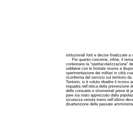
istituzionali forti e decise finalizzate 
Per quanto concerne, infine, il tema d
contestano la “spettacolarizzazione” del
sebbene con le limitate risorse a dispos
sperimentazione dei militari in città coa
riconferma del servizio sul territorio da
Tentorio, si è voluto ribadire il ricorso
inquadra nell’ottica della prevenzione d
delle consuete e strumentali prese di p
pare sia stato apprezzato dalla popolaz
sicurezza venuta meno nell’ultimo dece
disattenzione delle passate amministrazio