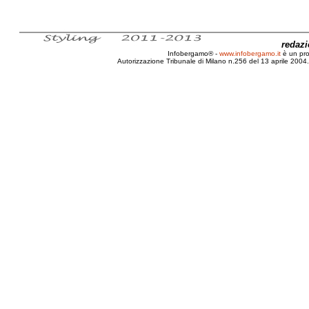
redaz
Infobergamo® -
www.infobergamo.it
è un pr
Autorizzazione Tribunale di Milano n.256 del 13 aprile 2004. 
Bergamo, Anno, Legislatura, Franco, Tentor