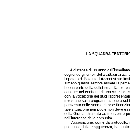
LA SQUADRA TENTORIO
di Pier
A distanza di un anno dall’insediame
cogliendo gli umori della cittadinanza,
l’operato di Palazzo Frizzoni si sia limi
almeno questa sembra essere la percezi
buona parte della collettività. Da più pa
censure nei confronti di una Amministra
con la vocazione dei suoi rappresentant
investano sulla programmazione e sul fut
paravento delle scarse risorse finanziar
tale situazione non può e non deve esse
della Giunta chiamata ad intervenire per
nell’interesse della comunità.
L’opposizione, come da protocollo, ist
gestionali della maggioranza, ha contes