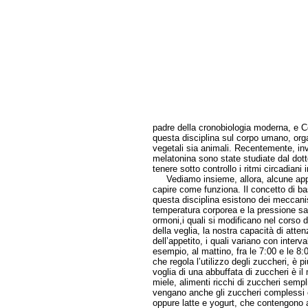
padre della cronobiologia moderna, e Co
questa disciplina sul corpo umano, organ
vegetali sia animali. Recentemente, inv
melatonina sono state studiate dal dott
tenere sotto controllo i ritmi circadiani 
Vediamo insieme, allora, alcune appli
capire come funziona. Il concetto di b
questa disciplina esistono dei meccanis
temperatura corporea e la pressione sa
ormoni,i quali si modificano nel corso d
della veglia, la nostra capacità di attenzi
dell’appetito, i quali variano con interv
esempio, al mattino, fra le 7:00 e le 8:0
che regola l’utilizzo degli zuccheri, è 
voglia di una abbuffata di zuccheri è il
miele, alimenti ricchi di zuccheri sempl
vengano anche gli zuccheri complessi con
oppure latte e yogurt, che contengono a