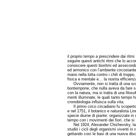
il proprio tempo a prescindere dai ritmi
seguire questi antichi ritmi che lo accom
conoscere questi bioritmi ed assecondar
ed armonico con l’ambiente circostante. 
mano nella lotta contro i chili di troppo
fisica e mentale e… la nostra efficienz
Ovviamente, non si tratta di una scie
bontempone, che nulla aveva da fare se
con la natura, ma si tratta di una filos
menti illuminate, le quali tanto tempo 
cronobiologia influisca sulla vita.
Il primo circo circadiano fu scoperto 
e nel 1751, il botanico e naturalista Li
specie diurne di piante: organizzate in
tempo con i movimenti dei fiori, che si
Nel 1924, Alexander Chizhevsky, laur
studiò i cicli degli organismi viventi in 
gettando così le basi di una nuova discip