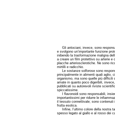
Gli antociani, invece, sono responsabil
e svolgono un’importante funzione protet
inibendo la trasformazione maligna delle
a creare un film protettivo su arterie e 
placche arteriosclerotiche. Ne sono ricc
mirtilli e radicchio.
Le sostanze solforose sono responsab
principalmente in alimenti quali aglio, c
organismo, ma sono quelle più difficili
amate in quanto poco digeribili, invece
pubblicati su autorevoli riviste scientif
spiccatissime.
I flavonoidi sono responsabili, insieme
importantissimi per ridurre le infiamma
il tessuto connettivale; sono contenuti
frutta esotica.
Infine, l’ultimo colore della nostra tav
spesso legato al giallo e al rosso dei c