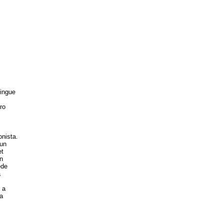
lingue
ro
onista.
 un
et
un
ede
a
 a
a