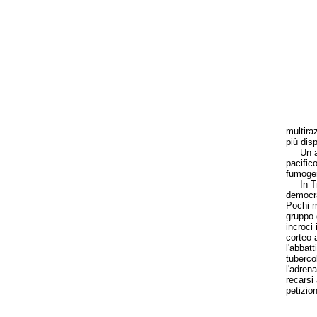
multiraz
più disp
Un altr
pacific
fumoge
In Traf
democra
Pochi m
gruppo 
incroci 
corteo 
l'abbatt
tuberco
l'adrena
recarsi
petizio