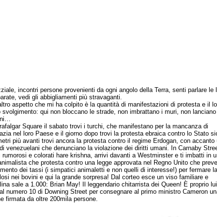
ziale, incontri persone provenienti da ogni angolo della Terra, senti parlare le 
arate, vedi gli abbigliamenti più stravaganti.
o aspetto che mi ha colpito è la quantità di manifestazioni di protesta e il lo
o svolgimento: qui non bloccano le strade, non imbrattano i muri, non lanciano
ni…
algar Square il sabato trovi i turchi, che manifestano per la mancanza di
zia nel loro Paese e il giorno dopo trovi la protesta ebraica contro lo Stato si
etri più avanti trovi ancora la protesta contro il regime Erdogan, con accanto
di venezuelani che denunciano la violazione dei diritti umani. In Carnaby Stre
i rumorosi e colorati hare krishna, arrivi davanti a Westminster e ti imbatti in 
animalista che protesta contro una legge approvata nel Regno Unito che prev
imento dei tassi (i simpatici animaletti e non quelli di interesse!) per fermare l
losi nei bovini e qui la grande sorpresa! Dal corteo esce un viso familiare e
lina sale a 1.000: Brian May! Il leggendario chitarrista dei Queen! È proprio lui
 al numero 10 di Downing Street per consegnare al primo ministro Cameron un
ne firmata da oltre 200mila persone.