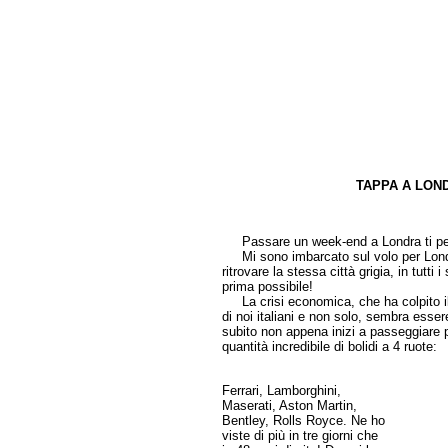
TAPPA A LON
di Pa
Passare un week-end a Londra ti perme
Mi sono imbarcato sul volo per Londra 
ritrovare la stessa città grigia, in tutti
prima possibile!
La crisi economica, che ha colpito il
di noi italiani e non solo, sembra esser
subito non appena inizi a passeggiare pe
quantità incredibile di bolidi a 4 ruote:
Ferrari, Lamborghini,
Maserati, Aston Martin,
Bentley, Rolls Royce. Ne ho
viste di più in tre giorni che