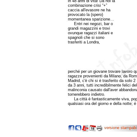
in 48 anni di vita! Da noi la
combinazione crisi “+”
caccia all'evasore ne ha
provocato la (spero)
momentanea sparizione…
Entri nei negozi, bar o
grandi magazzini e trovi
ovunque ragazzi italiani e
spagnoli che si sono
trasferiti a Londra,
perché per un giovane trovare lavoro q
ragazze provenienti da Milano, da Roma
Madrid, c'è chi si è trasferito da solo 
da 3 anni, tutti incredibilmente felici de
malinconia causato dall'aver abbandona
tornerebbero indietro.
La città è fantasticamente viva, popola
qualsiasi ora del giorno e della notte; è
versione stampabi