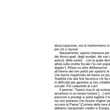
disoccupazione, ora la trasformiamo in 
per chi ci lavora!
Naturalmente, questo interesse per l
dei disoccupati, degli esodati, dei vari 
aulico), della sanità… con la quale dov
altolà sulla stretta fiscale (“ai ceti popo
doppio”), Alfano su altre deliberazioni…
all’interno dei loro partiti per spartirsi 
che hanno risparmiato ed hanno un picc
Stabilità che alla fine favorisce chi ha
in difficoltà per garantire ai loro citta
sociale. Più catastrofe di così!
Il premier: “Siamo riusciti ad evitare 
avvertono in un tempo lontano […] estir
posizioni e privilegi si potrà togliere i
noi non potranno che essere migliori pe
occorre al Paese” [Corriere della sera d
abbiamo riacquistato credito in Europa,