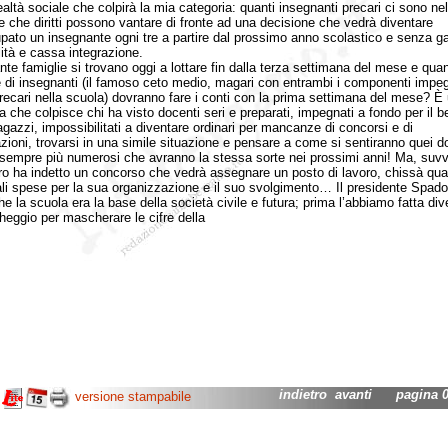
ealtà sociale che colpirà la mia categoria: quanti insegnanti precari ci sono nel
e che diritti possono vantare di fronte ad una decisione che vedrà diventare
pato un insegnante ogni tre a partire dal prossimo anno scolastico e senza g
lità e cassa integrazione.
famiglie si trovano oggi a lottare fin dalla terza settimana del mese e qua
e di insegnanti (il famoso ceto medio, magari con entrambi i componenti impeg
ecari nella scuola) dovranno fare i conti con la prima settimana del mese? È
za che colpisce chi ha visto docenti seri e preparati, impegnati a fondo per il b
ragazzi, impossibilitati a diventare ordinari per mancanze di concorsi e di
azioni, trovarsi in una simile situazione e pensare a come si sentiranno quei d
 sempre più numerosi che avranno la stessa sorte nei prossimi anni! Ma, suvvi
ro ha indetto un concorso che vedrà assegnare un posto di lavoro, chissà qu
li spese per la sua organizzazione e il suo svolgimento… Il presidente Spadol
he la scuola era la base della società civile e futura; prima l’abbiamo fatta div
heggio per mascherare le cifre della
indietro
avanti
pagina 02
versione stampabile