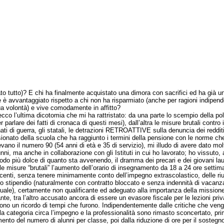
ato tutto)? E chi ha finalmente acquistato una dimora con sacrifici ed ha già 
 è avvantaggiato rispetto a chi non ha risparmiato (anche per ragioni indipend
ua volontà) e vive comodamente in affitto?
 l’ultima dicotomia che mi ha rattristato: da una parte lo scempio della pol
r parlare dei fatti di cronaca di questi mesi), dall’altra le misure brutali contro i
ati di guerra, gli statali, le detrazioni RETROATTIVE sulla denuncia dei reddit
ionato della scuola che ha raggiunto i termini della pensione con le norme ch
vano il numero 90 (54 anni di età e 35 di servizio), mi illudo di avere dato mol
unni, ma anche in collaborazione con gli Istituti in cui ho lavorato; ho vissuto,
odo più dolce di quanto sta avvenendo, il dramma dei precari e dei giovani lau
misure “brutali” l’aumento dell’orario di insegnamento da 18 a 24 ore settima
ocenti, senza tenere minimamente conto dell’impegno extrascolastico, delle riu
o stipendio (naturalmente con contratto bloccato e senza indennità di vacanz
tuale), certamente non qualificante ed adeguato alla importanza della missione
nte, tra l’altro accusato ancora di essere un evasore fiscale per le lezioni pri
ono un ricordo di tempi che furono. Indipendentemente dalle critiche che ven
lla categoria circa l’impegno e la professionalità sono rimasto sconcertato, pr
mento del numero di alunni per classe, poi dalla riduzione di ore per il sostegn