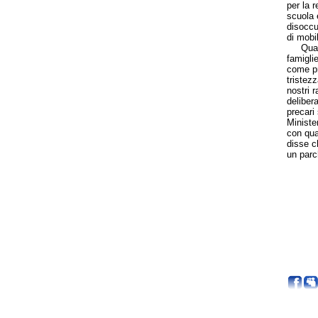
per la r
scuola 
disoccu
di mobi
Quante 
famigli
come pr
tristez
nostri 
deliber
precari
Ministe
con qua
disse c
un parc