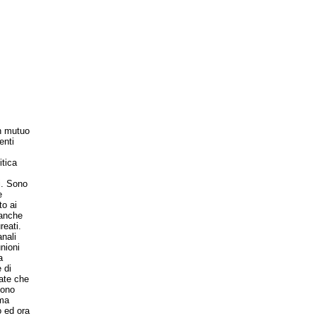
un mutuo
enti
itica
i. Sono
e
to ai
 anche
reati.
nali
nioni
a
 di
vate che
gono
ima
o ed ora