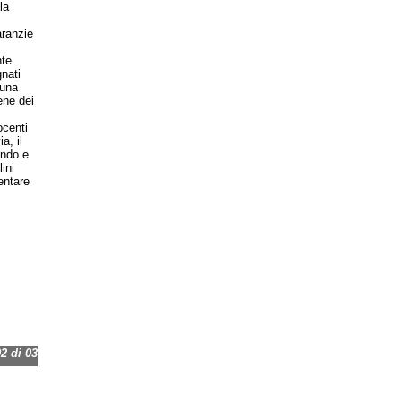
la
aranzie
nte
nati
 una
ene dei
ocenti
a, il
ando e
ini
entare
 di 03