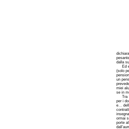
dichiar
pesante
dalla s
Ed ecco
(solo pe
pension
un pens
prevede
miei al
se in m
Tra le 
per i d
e… dell
contrat
insegna
ormai s
porte a
dall’au