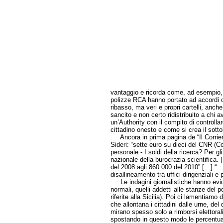
vantaggio e ricorda come, ad esempio, l
polizze RCA hanno portato ad accordi 
ribasso, ma veri e propri cartelli, anch
sancito e non certo ridistribuito a chi 
un’Authority con il compito di controlla
cittadino onesto e come si crea il sotto
Ancora in prima pagina de “Il Corrier
Sideri: “sette euro su dieci del CNR (Co
personale - I soldi della ricerca? Per g
nazionale della burocrazia scientifica.
del 2008 agli 860.000 del 2010” […] “…
disallineamento tra uffici dirigenziali e p
Le indagini giornalistiche hanno eviden
normali, quelli addetti alle stanze del po
riferite alla Sicilia). Poi ci lamentiamo
che allontana i cittadini dalle urne, del
mirano spesso solo a rimborsi elettoral
spostando in questo modo le percentuali