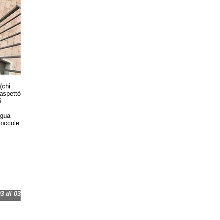
(chi
aspettò
i
ngua
coccole
 di 03