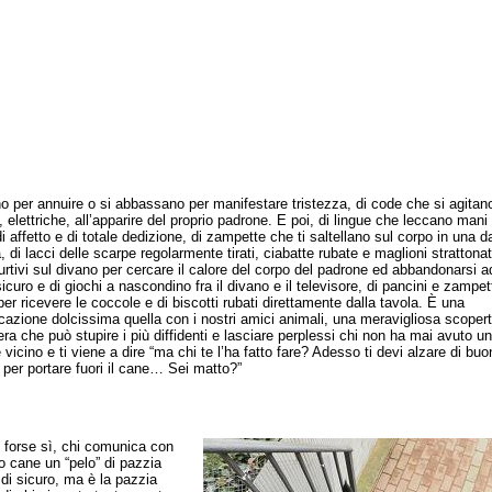
no per annuire o si abbassano per manifestare tristezza, di code che si agitan
 elettriche, all’apparire del proprio padrone. E poi, di lingue che leccano mani 
i affetto e di totale dedizione, di zampette che ti saltellano sul corpo in una 
 di lacci delle scarpe regolarmente tirati, ciabatte rubate e maglioni strattonat
furtivi sul divano per cercare il calore del corpo del padrone ed abbandonarsi a
icuro e di giochi a nascondino fra il divano e il televisore, di pancini e zampet
 per ricevere le coccole e di biscotti rubati direttamente dalla tavola. È una
azione dolcissima quella con i nostri amici animali, una meravigliosa scoper
era che può stupire i più diffidenti e lasciare perplessi chi non ha mai avuto un
vicino e ti viene a dire “ma chi te l’ha fatto fare? Adesso ti devi alzare di buo
 per portare fuori il cane… Sei matto?”
orse sì, chi comunica con
io cane un “pelo” di pazzia
 di sicuro, ma è la pazzia