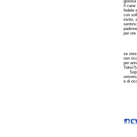
gioiosa
Il cane
fedele 
con sol
invito,
sentirsi
padrone
per ore
se stes
non ric
per ann
Tokio?)
Sopratt
univers
e di occ
C