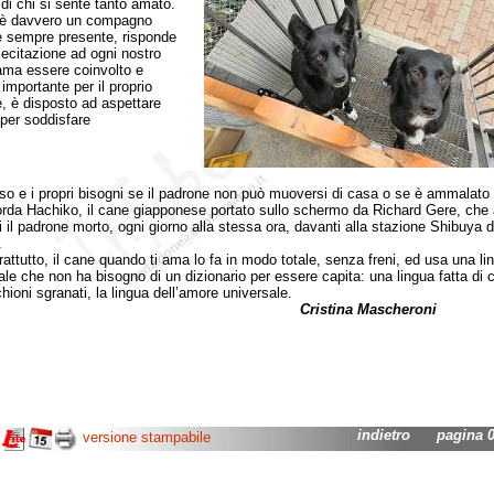
 di chi si sente tanto amato.
 è davvero un compagno
e sempre presente, risponde
lecitazione ad ogni nostro
 ama essere coinvolto e
 importante per il proprio
, è disposto ad aspettare
 per soddisfare
so e i propri bisogni se il padrone non può muoversi di casa o se è ammalato 
orda Hachiko, il cane giapponese portato sullo schermo da Richard Gere, che 
i il padrone morto, ogni giorno alla stessa ora, davanti alla stazione Shibuya d
.
utto, il cane quando ti ama lo fa in modo totale, senza freni, ed usa una li
ale che non ha bisogno di un dizionario per essere capita: una lingua fatta di 
hioni sgranati, la lingua dell’amore universale.
ristina Mascheroni
indietro
pagina 03
versione stampabile