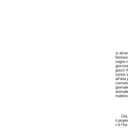
si alza
festose,
segno d
giocosa,
guizzi 
sonno s
all’aria
comunic
giornali
animale 
mattino
Già, f
il propr
c’è l’ha