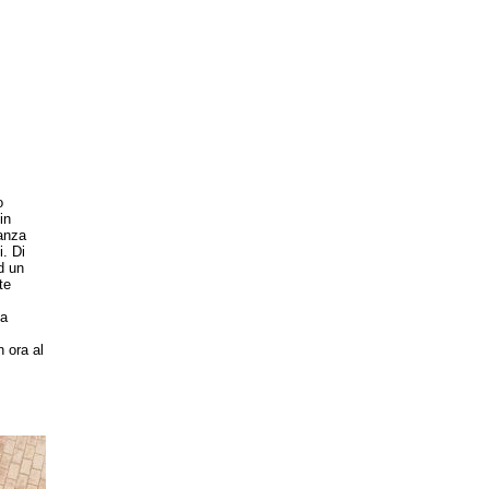
o
in
danza
i. Di
d un
te
ta
n ora al