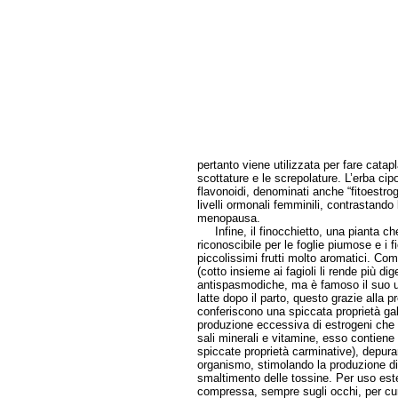
pertanto viene utilizzata per fare catapl
scottature e le screpolature. L’erba cip
flavonoidi, denominati anche “fitoestrog
livelli ormonali femminili, contrastando
menopausa.
Infine, il finocchietto, una pianta che
riconoscibile per le foglie piumose e i fi
piccolissimi frutti molto aromatici. Comp
(cotto insieme ai fagioli li rende più dige
antispasmodiche, ma è famoso il suo ut
latte dopo il parto, questo grazie alla 
conferiscono una spiccata proprietà gal
produzione eccessiva di estrogeni che
sali minerali e vitamine, esso contiene 
spiccate proprietà carminative), depura
organismo, stimolando la produzione di 
smaltimento delle tossine. Per uso est
compressa, sempre sugli occhi, per cur