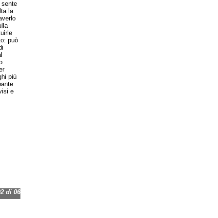
 sente
ta la
averlo
lla
uirle
to: può
di
l
o.
er
hi più
pante
visi e
 di 06