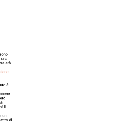
ssono
e una
ore età
sione
uto è
sebbene
però
ti
! Il
e un
ttro di