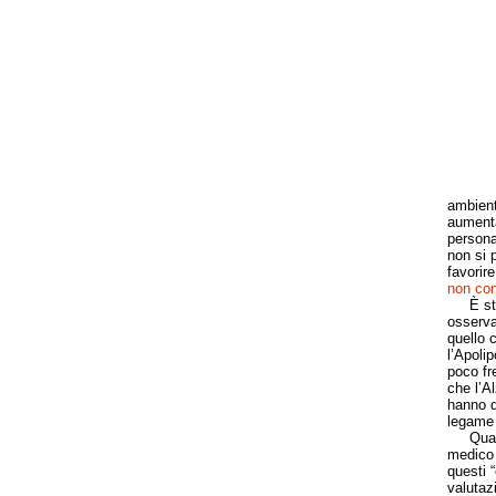
ambienta
aumenta
persona 
non si 
favorire
non con
È stata
osserva
quello 
l’Apolip
poco fre
che l’A
hanno q
legame 
Quali s
medico 
questi 
valutaz