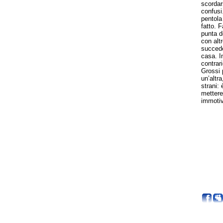
scordar
confusi.
pentola
fatto. 
punta d
con alt
succede
casa. I
contrar
Grossi 
un’altr
strani:
mettere 
immotiv