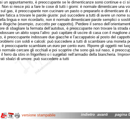
si un appuntamento, è preoccupante se le dimenticanze sono continue e ci si
 Non si riesce più a fare le cose di tutti i giorni: è normale dimenticare una vol
 sul gas, è preoccupante non cucinare un pasto o prepararlo e dimenticare di 
Fare fatica a trovare le parole giuste: può succedere a tutti di avere un nome su
ella lingua e non ricordarlo, non è normale dimenticare parole semplici o sostit
re illogiche (esempio, zuccotto per cappotto). Perdere il senso dell’orientamen
re di sbagliare la fermata dell’autobus, è preoccupante non trovare la strada 
ndossare un abito sopra l’altro: può capitare di uscire di casa con il maglione a
io, è preoccupante indossare due giacche e l’accappatoio al posto del cappott
problemi con soldi e calcoli: può succedere a tutti di scambiare una moneta p
a, è preoccupante scambiare un euro per cento euro. Riporre gli oggetti nei luog
 è normale cercare gli occhiali e poi scoprire che sono già sul naso, è preoccu
il ferro da stiro in frigorifero o i surgelati nell’armadio della biancheria. Improv
ati sbalzi di umore: può succedere a tutti
indietro
avanti
pagina 02
versione stampabile