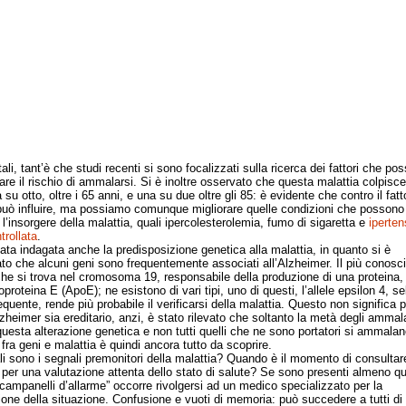
li, tant’è che studi recenti si sono focalizzati sulla ricerca dei fattori che po
re il rischio di ammalarsi. Si è inoltre osservato che questa malattia colpisc
su otto, oltre i 65 anni, e una su due oltre gli 85: è evidente che contro il fatt
può influire, ma possiamo comunque migliorare quelle condizioni che possono
 l’insorgere della malattia, quali ipercolesterolemia, fumo di sigaretta e
iperten
trollata
.
 indagata anche la predisposizione genetica alla malattia, in quanto si è
to che alcuni geni sono frequentemente associati all’Alzheimer. Il più conosci
che si trova nel cromosoma 19, responsabile della produzione di una proteina,
oproteina E (ApoE); ne esistono di vari tipi, uno di questi, l’allele epsilon 4, 
quente, rende più probabile il verificarsi della malattia. Questo non significa 
lzheimer sia ereditario, anzi, è stato rilevato che soltanto la metà degli ammala
uesta alterazione genetica e non tutti quelli che ne sono portatori si ammalano
fra geni e malattia è quindi ancora tutto da scoprire.
ono i segnali premonitori della malattia? Quando è il momento di consultar
per una valutazione attenta dello stato di salute? Se sono presenti almeno qua
“campanelli d’allarme” occorre rivolgersi ad un medico specializzato per la
ione della situazione. Confusione e vuoti di memoria: può succedere a tutti di