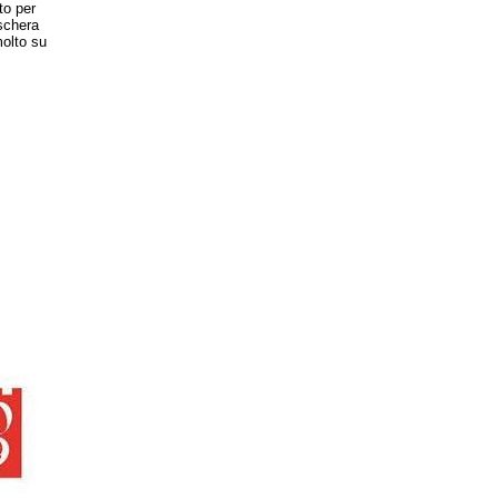
to per
aschera
olto su