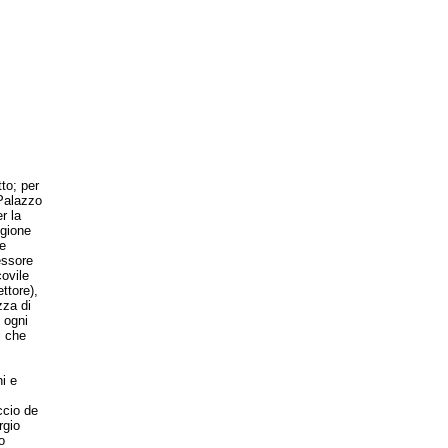
to; per
Palazzo
r la
egione
e
essore
ovile
ttore),
zza di
 ogni
i che
i e
ccio de
rgio
o