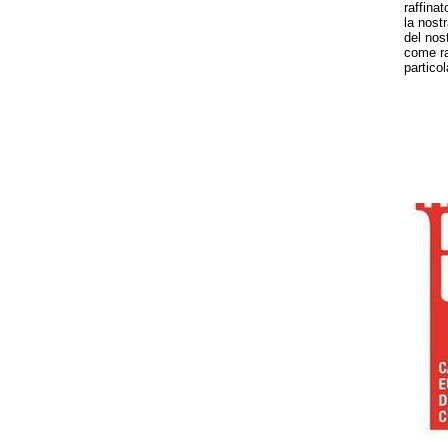
raffinat
la nostr
del nos
come ra
partico