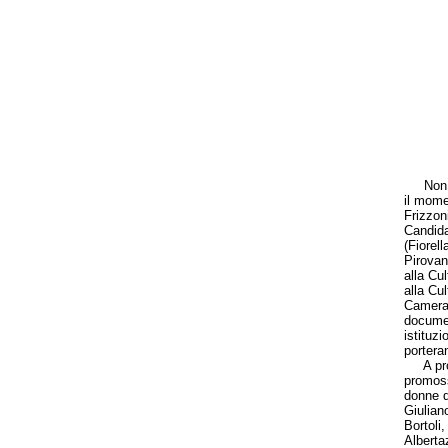
Non ci 
il mome
Frizzoni
Candida
(Fiorell
Pirovan
alla Cu
alla Cu
Camera 
documen
istituzi
portera
A propo
promoss
donne de
Giuliano
Bortoli
Alberta