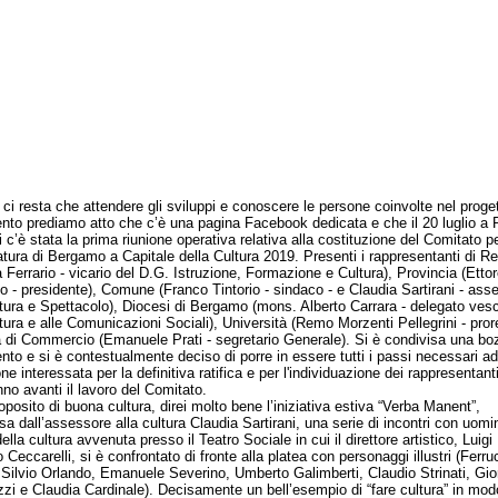
resta che attendere gli sviluppi e conoscere le persone coinvolte nel proget
nto prediamo atto che c’è una pagina Facebook dedicata e che il 20 luglio a 
 c’è stata la prima riunione operativa relativa alla costituzione del Comitato pe
tura di Bergamo a Capitale della Cultura 2019. Presenti i rappresentanti di R
a Ferrario - vicario del D.G. Istruzione, Formazione e Cultura), Provincia (Ettor
o - presidente), Comune (Franco Tintorio - sindaco - e Claudia Sartirani - ass
ltura e Spettacolo), Diocesi di Bergamo (mons. Alberto Carrara - delegato vesc
ltura e alle Comunicazioni Sociali), Università (Remo Morzenti Pellegrini - prore
di Commercio (Emanuele Prati - segretario Generale). Si è condivisa una bo
to e si è contestualmente deciso di porre in essere tutti i passi necessari ad
one interessata per la definitiva ratifica e per l'individuazione dei rappresentant
nno avanti il lavoro del Comitato.
sito di buona cultura, direi molto bene l’iniziativa estiva “Verba Manent”,
a dall’assessore alla cultura Claudia Sartirani, una serie di incontri con uomin
lla cultura avvenuta presso il Teatro Sociale in cui il direttore artistico, Luigi
 Ceccarelli, si è confrontato di fronte alla platea con personaggi illustri (Ferru
, Silvio Orlando, Emanuele Severino, Umberto Galimberti, Claudio Strinati, Gio
zzi e Claudia Cardinale). Decisamente un bell’esempio di “fare cultura” in mod