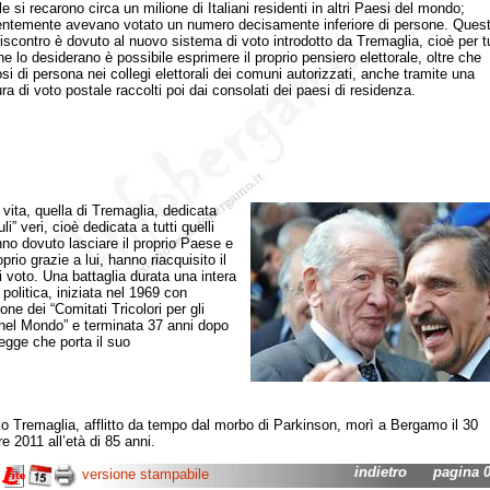
le si recarono circa un milione di Italiani residenti in altri Paesi del mondo;
ntemente avevano votato un numero decisamente inferiore di persone. Ques
riscontro è dovuto al nuovo sistema di voto introdotto da Tremaglia, cioè per tu
he lo desiderano è possibile esprimere il proprio pensiero elettorale, oltre che
si di persona nei collegi elettorali dei comuni autorizzati, anche tramite una
ra di voto postale raccolti poi dai consolati dei paesi di residenza.
a, quella di Tremaglia, dedicata
uli” veri, cioè dedicata a tutti quelli
no dovuto lasciare il proprio Paese e
prio grazie a lui, hanno riacquisito il
di voto. Una battaglia durata una intera
 politica, iniziata nel 1969 con
zione dei “Comitati Tricolori per gli
i nel Mondo” e terminata 37 anni dopo
legge che porta il suo
remaglia, afflitto da tempo dal morbo di Parkinson, morì a Bergamo il 30
e 2011 all’età di 85 anni.
indietro
pagina 03
versione stampabile