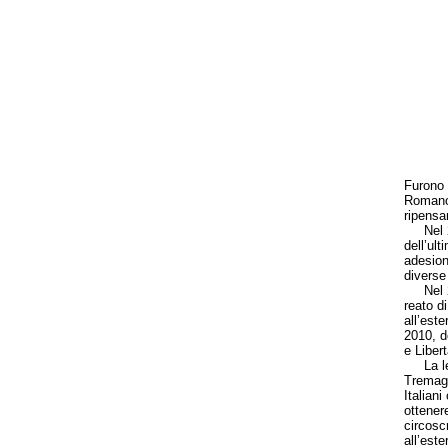
Furono p
Romano 
ripensam
Nel 200
dell’ul
adesione
diverse 
Nel 200
reato di
all’este
2010, d
e Libert
La legg
Tremagl
Italiani
ottenere
circoscr
all’est