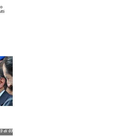
to
tti
 di 03