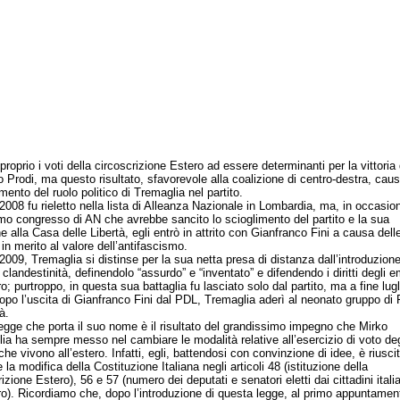
roprio i voti della circoscrizione Estero ad essere determinanti per la vittoria 
Prodi, ma questo risultato, sfavorevole alla coalizione di centro-destra, cau
ento del ruolo politico di Tremaglia nel partito.
8 fu rieletto nella lista di Alleanza Nazionale in Lombardia, ma, in occasio
timo congresso di AN che avrebbe sancito lo scioglimento del partito e la sua
 alla Casa delle Libertà, egli entrò in attrito con Gianfranco Fini a causa dell
in merito al valore dell’antifascismo.
9, Tremaglia si distinse per la sua netta presa di distanza dall’introduzione
 clandestinità, definendolo “assurdo” e “inventato” e difendendo i diritti degli e
ro; purtroppo, in questa sua battaglia fu lasciato solo dal partito, ma a fine lugl
opo l’uscita di Gianfranco Fini dal PDL, Tremaglia aderì al neonato gruppo di 
à.
e che porta il suo nome è il risultato del grandissimo impegno che Mirko
ia ha sempre messo nel cambiare le modalità relative all’esercizio di voto deg
 che vivono all’estero. Infatti, egli, battendosi con convinzione di idee, è riusci
 la modifica della Costituzione Italiana negli articoli 48 (istituzione della
izione Estero), 56 e 57 (numero dei deputati e senatori eletti dai cittadini italia
ero). Ricordiamo che, dopo l’introduzione di questa legge, al primo appuntamen