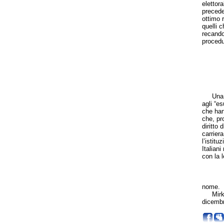
elettora
precede
ottimo 
quelli c
recando
procedu
Una vit
agli “es
che han
che, pro
diritto 
carriera
l’istitu
Italian
con la 
nome.
Mirko T
dicembr