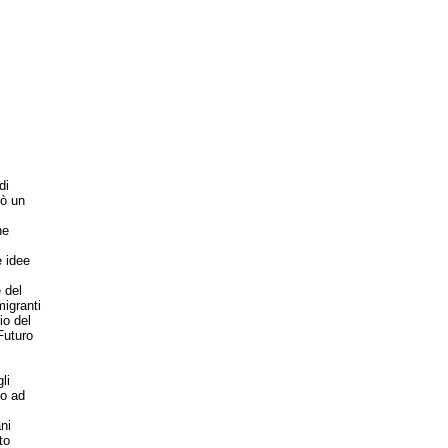
di
sò un
ne
e idee
 del
migranti
io del
Futuro
li
to ad
ni
to