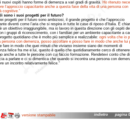
 nuovi ospiti hanno forme di demenza a vari gradi di gravità.
Ho ritenuto nece
re l’approccio capacitante anche a questa fase della vita di una persona con
tà cognitive.”
i sono i suoi progetti per il futuro?
 progetti per il futuro sono ambiziosi, il grande progetto è che l’approccio
nte diventi come l’aria che si respira in tutte le case di riposo d’Italia. È chia
 un obiettivo irraggiungibile, ma io lavoro in questa direzione con gli ospiti de
n i gruppi di riconoscimento, con i familiari per un ambiente capacitante a ca
progetto quotidiano che è molto più semplice e realizzabile:
ogni volta che io p
 persona con demenza, posso ascoltare e posso fare in modo che anche lui
e fare in modo che quei minuti che viviamo insieme siano dei momenti di
nza felice fra me e lui, questo è quello che quotidianamente cerco di ottenere
o anche a tutte le persone con cui faccio formazione. Rendetevi conto che di 
ncia a parlare e ci si dimentica che quando si incontra una persona con demen
re un incontro relativamente felice.”
indietro
pagina 06
versione stampabile