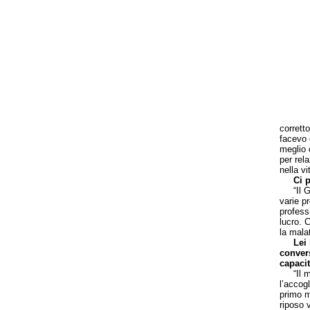
corrett
facevo 
meglio 
per rel
nella vi
Ci p
“Il Gru
varie pr
profess
lucro. C
la malat
Lei
conver
capacit
“Il mio
l’accog
primo m
riposo 