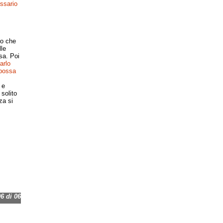
ssario
ro che
lle
sa. Poi
arlo
 possa
 e
solito
za si
 di 06