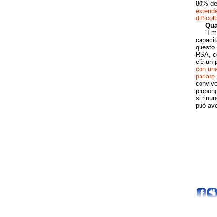
80% dei
estende
difficol
Qual
“I miei
capacita
questo è
RSA, co
c’è un 
con una
parlare
convive
propong
si rinu
può ave