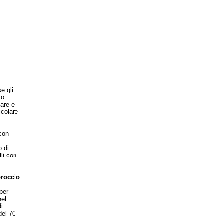
e gli
to
lare e
icolare
con
 di
lli con
proccio
per
nel
i
del 70-