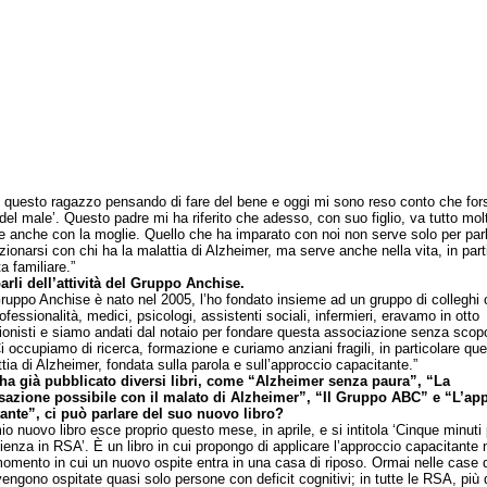
o questo ragazzo pensando di fare del bene e oggi mi sono reso conto che fors
del male’. Questo padre mi ha riferito che adesso, con suo figlio, va tutto mol
e anche con la moglie. Quello che ha imparato con noi non serve solo per par
azionarsi con chi ha la malattia di Alzheimer, ma serve anche nella vita, in part
ta familiare.”
arli dell’attività del Gruppo Anchise.
ppo Anchise è nato nel 2005, l’ho fondato insieme ad un gruppo di colleghi 
ofessionalità, medici, psicologi, assistenti sociali, infermieri, eravamo in otto
ionisti e siamo andati dal notaio per fondare questa associazione senza scopo
i occupiamo di ricerca, formazione e curiamo anziani fragili, in particolare que
tia di Alzheimer, fondata sulla parola e sull’approccio capacitante.”
 ha già pubblicato diversi libri, come “Alzheimer senza paura”, “La
sazione possibile con il malato di Alzheimer”, “Il Gruppo ABC” e “L’ap
ante”, ci può parlare del suo nuovo libro?
 nuovo libro esce proprio questo mese, in aprile, e si intitola ‘Cinque minuti 
lienza in RSA’. È un libro in cui propongo di applicare l’approccio capacitante 
omento in cui un nuovo ospite entra in una casa di riposo. Ormai nelle case d
vengono ospitate quasi solo persone con deficit cognitivi; in tutte le RSA, più 