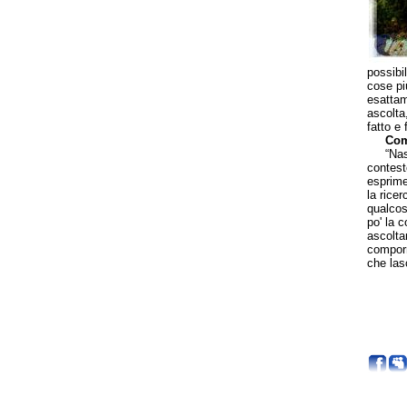
possibi
cose pi
esattame
ascolta
fatto e 
Com
“Nascon
contest
esprime
la rice
qualcosa
po' la 
ascolta
comporr
che lasc