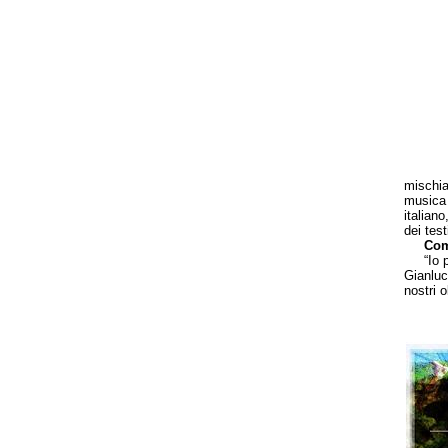
mischia
musica 
italian
dei testi
Com
“Io per
Gianluc
nostri 