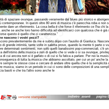
lità di spaziare ovunque, passando veramente dal blues più storico e aborigen
ù contemporanee. In questi oltre 80 anni di musica c'è parecchia roba e non s
nte dare un riferimento. La cosa bella è che forse il riferimento ce l'ha chi la
, anche se anche loro hanno difficoltà ad identificarci con qualcosa che è già 
forse questo è quello che ci caratterizza.”
e nascono i vostri pezzi?
o prevalentemente da me e subito dopo con l'ausilio di Gianluca. Nascono
o di grande intimità, tante volte in saletta prove, quando la mente ti parte o vu
re determinati sentimenti, non solo quelli banalissimi pop-commerciali, c'è un 
rca dell'intimo della musica e non di quello che si vede o si sa ovunque, privil
 di cui ancora non si è parlato o di cui si fa fatica a parlare. Per noi la musi
conseguenza di tutta la musica che abbiamo ascoltato, per cui un po' anche la 
re sempre le stesse cose e cercare di andare oltre quella che è la semplicità 
e musica; siamo in un periodo in cui ci sono delle composizioni di una sempli
ia basiti e che tra l'altro sono anche le
indietro
avanti
pagina 02
versione stampabile