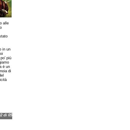
o alle
o
stato
 in un
oi
po' più
egiamo
ca è un
noia di
del
cità
 di 05