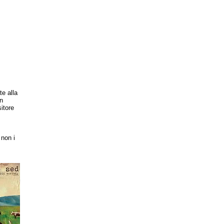
te alla
n
itore
 non i