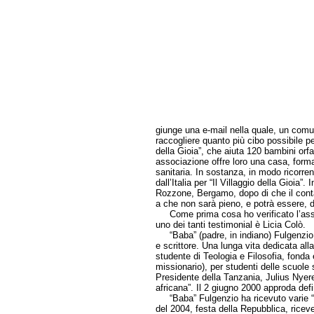
giunge una e-mail nella quale, un comu
raccogliere quanto più cibo possibile p
della Gioia”, che aiuta 120 bambini or
associazione offre loro una casa, form
sanitaria. In sostanza, in modo ricorren
dall’Italia per “Il Villaggio della Gioia”
Rozzone, Bergamo, dopo di che il contain
a che non sarà pieno, e potrà essere, 
Come prima cosa ho verificato l’assoc
uno dei tanti testimonial è Licia Colò.
“Baba” (padre, in indiano) Fulgenzio è
e scrittore. Una lunga vita dedicata alla 
studente di Teologia e Filosofia, fonda 
missionario), per studenti delle scuole 
Presidente della Tanzania, Julius Nyere
africana”. Il 2 giugno 2000 approda def
“Baba” Fulgenzio ha ricevuto varie “Ci
del 2004, festa della Repubblica, ricev