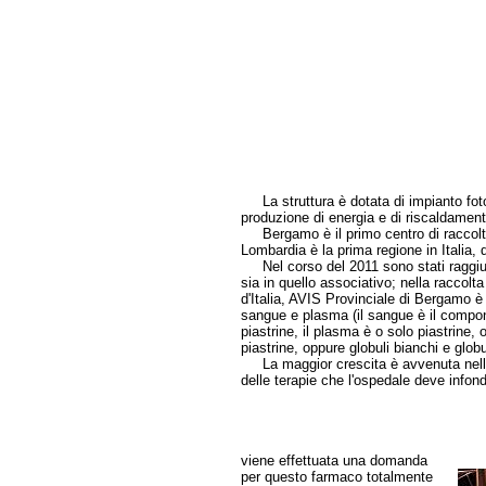
La struttura è dotata di impianto foto
produzione di energia e di riscaldament
Bergamo è il primo centro di raccolta
Lombardia è la prima regione in Italia, 
Nel corso del 2011 sono stati raggiunti 
sia in quello associativo; nella raccolta
d'Italia, AVIS Provinciale di Bergamo 
sangue e plasma (il sangue è il compone
piastrine, il plasma è o solo piastrine, 
piastrine, oppure globuli bianchi e globu
La maggior crescita è avvenuta nell'a
delle terapie che l'ospedale deve infon
viene effettuata una domanda
per questo farmaco totalmente