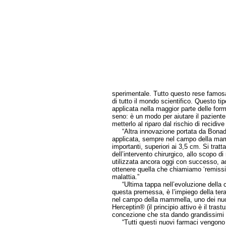
sperimentale. Tutto questo rese famosa 
di tutto il mondo scientifico. Questo ti
applicata nella maggior parte delle form
seno: è un modo per aiutare il paziente 
metterlo al riparo dal rischio di recidive
“Altra innovazione portata da Bonadon
applicata, sempre nel campo della mam
importanti, superiori ai 3,5 cm. Si tra
dell’intervento chirurgico, allo scopo di 
utilizzata ancora oggi con successo, ad
ottenere quella che chiamiamo ‘remissi
malattia.”
“Ultima tappa nell’evoluzione della cu
questa premessa, è l’impiego della terap
nel campo della mammella, uno dei nuov
Herceptin® (il principio attivo è il tr
concezione che sta dando grandissimi ri
“Tutti questi nuovi farmaci vengono pri