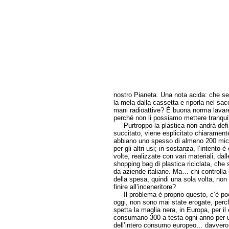
nostro Pianeta. Una nota acida: che se
la mela dalla cassetta e riporla nel sa
mani radioattive? È buona norma lavar
perché non li possiamo mettere tranqu
Purtroppo la plastica non andrà defini
succitato, viene esplicitato chiaramen
abbiano uno spesso di almeno 200 micr
per gli altri usi; in sostanza, l’intento è
volte, realizzate con vari materiali, dall
shopping bag di plastica riciclata, che 
da aziende italiane. Ma… chi controlla c
della spesa, quindi una sola volta, non
finire all’inceneritore?
Il problema è proprio questo, c’è poca
oggi, non sono mai state erogate, perché
spetta la maglia nera, in Europa, per i
consumano 300 a testa ogni anno per un 
dell’intero consumo europeo… davvero, 