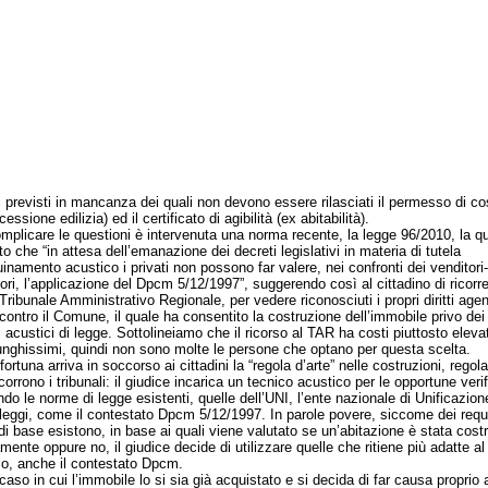
ti previsti in mancanza dei quali non devono essere rilasciati il permesso di cos
essione edilizia) ed il certificato di agibilità (ex abitabilità).
icare le questioni è intervenuta una norma recente, la legge 96/2010, la q
o che “in attesa dell’emanazione dei decreti legislativi in materia di tutela
uinamento acustico i privati non possono far valere, nei confronti dei venditori-
tori, l’applicazione del Dpcm 5/12/1997”, suggerendo così al cittadino di ricorre
 Tribunale Amministrativo Regionale, per vedere riconosciuti i propri diritti age
 contro il Comune, il quale ha consentito la costruzione dell’immobile privo dei
i acustici di legge. Sottolineiamo che il ricorso al TAR ha costi piuttosto elevat
unghissimi, quindi non sono molte le persone che optano per questa scelta.
una arriva in soccorso ai cittadini la “regola d’arte” nelle costruzioni, regola
corrono i tribunali: il giudice incarica un tecnico acustico per le opportune veri
do le norme di legge esistenti, quelle dell’UNI, l’ente nazionale di Unificazion
e leggi, come il contestato Dpcm 5/12/1997. In parole povere, siccome dei requi
 di base esistono, in base ai quali viene valutato se un’abitazione è stata costr
mente oppure no, il giudice decide di utilizzare quelle che ritiene più adatte a
co, anche il contestato Dpcm.
o in cui l’immobile lo si sia già acquistato e si decida di far causa proprio a