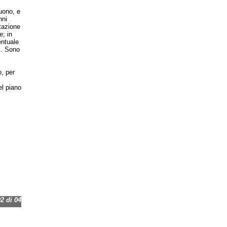
suono, e
nni
itazione
e; in
entuale
i. Sono
, per
el piano
 di 04