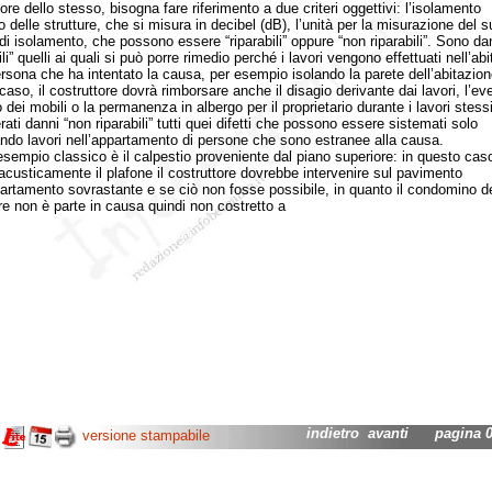
ore dello stesso, bisogna fare riferimento a due criteri oggettivi: l’isolamento
 delle strutture, che si misura in decibel (dB), l’unità per la misurazione del 
i di isolamento, che possono essere “riparabili” oppure “non riparabili”. Sono da
ili” quelli ai quali si può porre rimedio perché i lavori vengono effettuati nell’ab
ersona che ha intentato la causa, per esempio isolando la parete dell’abitazion
caso, il costruttore dovrà rimborsare anche il disagio derivante dai lavori, l’ev
 dei mobili o la permanenza in albergo per il proprietario durante i lavori stess
ati danni “non riparabili” tutti quei difetti che possono essere sistemati solo
ando lavori nell’appartamento di persone che sono estranee alla causa.
pio classico è il calpestio proveniente dal piano superiore: in questo caso
 acusticamente il plafone il costruttore dovrebbe intervenire sul pavimento
partamento sovrastante e se ciò non fosse possibile, in quanto il condomino d
re non è parte in causa quindi non costretto a
indietro
avanti
pagina 02
versione stampabile