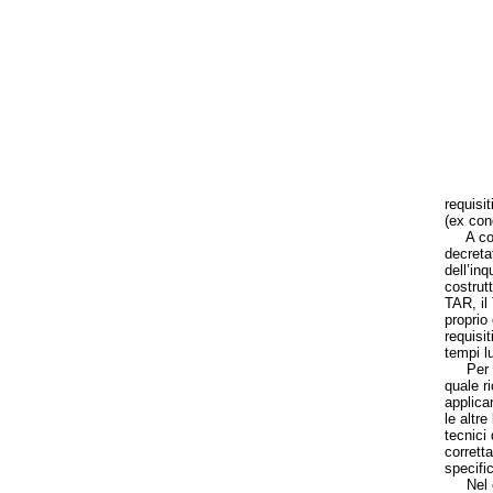
requisi
(ex conc
A compl
decretat
dell’inq
costrut
TAR, il
proprio
requisit
tempi l
Per fort
quale ri
applican
le altr
tecnici
corretta
specifi
Nel cas