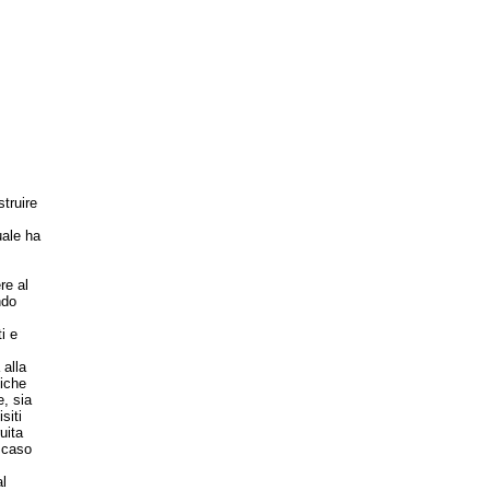
truire
uale ha
re al
ndo
i e
 alla
fiche
e, sia
siti
uita
l caso
l