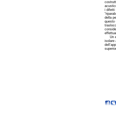
costrutt
acustico
i difett
“riparab
della p
questo 
trasloco
consider
effettu
Un esem
isolare
dell’ap
superio