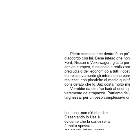
Pietro sostiene che dentro è un po’ 
d’accordo con lui. Bene inteso che non 
Ford, Nissan o Volkswagen, giusto per 
design europeo, funzionale e realizzato
pregiudizio dell’economico a tutti i co
complessivamente gli interni sono pensat
realizzati con plastiche di media qual
considerato che lo Uaz costa molto me
Verrebbe da dire “se badi al sodo que
veramente da strapazzo. Partiamo dalle
larghezza, per un peso complessivo di
bestione, non c’è che dire.
Osservando lo Uaz è
evidente che la carrozzeria
è molto spessa e