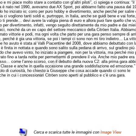
o e mi piace molto stare a contatto con gl’altri piloti”, ci spiega e continua: “i
 è nato nel 1990, avevamo due AX Sport, poi abbiamo fatto una pausa dal 19
o ho iniziato io; corro per puro hobby e divertimento, anche perché per salire 
a ci vogliono tanti soldi e, purtroppo, in Italia, anche se guidi bene e vai forte,
 ti prende… devi avere la valigia piena di euro e allora puoi fare quello che vu
o per divertimento, infatti, vengo seguito direttamente da mio padre e dai miei
ci, nonché da un ex capo del settore meccanico della Citröen Italia. Abbiam
onato vittorie e podi, ma ogni volta che parto per una gara penso sempre di arr
e, perché è gia una vittoria, se poi i tempi ci sono non mi tiro indietro… La vitto
he ho avuto è stata al Valli Piacentine del 2008, dove abbiamo debuttato con l
è finita in nottata e quando sono salito sulla pedana di arrivo, sul gradino più 
o che avevo vinto, ho iniziato a piangere, non per la vittoria, ma perché mio 
rato fino a tarda notte per permettermi di prendere il via. Anche mio padre era
o… come l’anno scorso, con il debutto della nuova C2: alla prima gara abb
a Classe e anche in quella occasione una grande soddisfazione ed emozione.”
o di curiosità, ho chiesto a Giuseppe che cosa accade quando ci sono le
he in cui i concessionari Citröen sono aperti al pubblico e c’è una gara.
Cerca e scarica tutte le immagini con
Image View