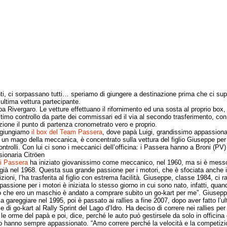
ti, ci sorpassano tutti… speriamo di giungere a destinazione prima che ci sup
’ultima vettura partecipante.
ivergaro. Le vetture effettuano il rifornimento ed una sosta al proprio box, 
ultimo controllo da parte dei commissari ed il via al secondo trasferimento, con
zione il punto di partenza cronometrato vero e proprio.
ungiamo
il box del Team Passera
, dove papà Luigi, grandissimo appassiona
 un mago della meccanica, è concentrato sulla vettura del figlio Giuseppe per 
ontrolli. Con lui ci sono i meccanici dell’officina: i Passera hanno a Broni (PV
ionaria Citröen
i Passera
ha iniziato giovanissimo come meccanico, nel 1960, ma si è messo
 già nel 1968. Questa sua grande passione per i motori, che è sfociata anche i
ioni, l’ha trasferita al figlio con estrema facilità. Giuseppe, classe 1984, ci 
passione per i motori è iniziata lo stesso giorno in cui sono nato, infatti, qua
o che ero un maschio è andato a comprare subito un go-kart per me”. Giusep
 a gareggiare nel 1995, poi è passato ai rallies a fine 2007, dopo aver fatto l’u
 di go-kart al Rally Sprint del Lago d’Idro. Ha deciso di correre nei rallies per
 le orme del papà e poi, dice, perché le auto può gestirsele da solo in officina
 lo hanno sempre appassionato. “Amo correre perché la velocità e la competiz