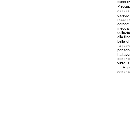
rilassan
Passera
a quand
categori
nessuno
corriam
meccani
collezi
alla fin
bella c
La gara 
pensand
ha lavo
commoss
vinto l
A titol
domenic