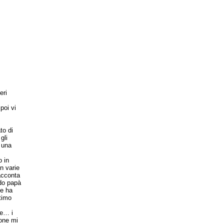
eri
poi vi
to di
gli
) una
 in
n varie
racconta
ndo papà
pe ha
ltimo
 e… i
ione mi