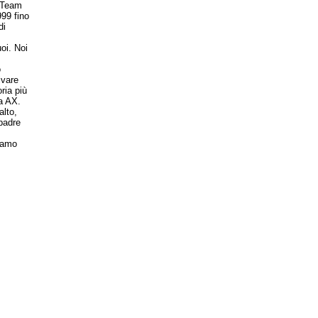
l Team
99 fino
di
oi. Noi
o
ivare
ria più
a AX.
alto,
padre
iamo