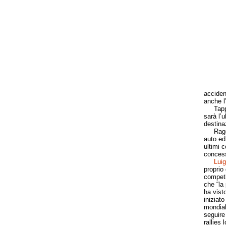
acciden
anche l
Tappa R
sarà l’
destina
Raggi
auto ed
ultimi c
concess
Luig
proprio
competiz
che “la 
ha vist
iniziato
mondiale
seguire
rallies