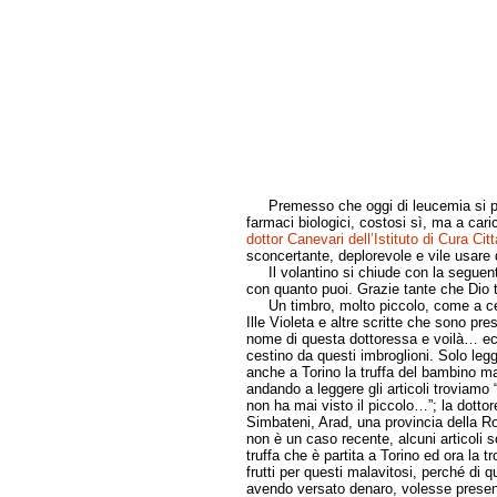
Premesso che oggi di leucemia si può 
farmaci biologici, costosi sì, ma a ca
dottor Canevari dell’Istituto di Cura Cit
sconcertante, deplorevole e vile usare 
Il volantino si chiude con la seguente
con quanto puoi. Grazie tante che Dio t
Un timbro, molto piccolo, come a certifi
Ille Violeta e altre scritte che sono pre
nome di questa dottoressa e voilà… ecc
cestino da questi imbroglioni. Solo legge
anche a Torino la truffa del bambino ma
andando a leggere gli articoli troviamo 
non ha mai visto il piccolo…”; la dottor
Simbateni, Arad, una provincia della Rom
non è un caso recente, alcuni articoli s
truffa che è partita a Torino ed ora la
frutti per questi malavitosi, perché di q
avendo versato denaro, volesse present