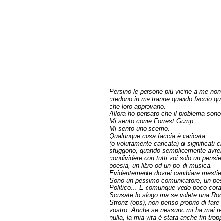
Persino le persone più vicine a me non
credono in me tranne quando faccio qu
che loro approvano.
Allora ho pensato che il problema son
Mi sento come Forrest Gump.
Mi sento uno scemo.
Qualunque cosa faccia è caricata
(o volutamente caricata) di significati 
sfuggono, quando semplicemente avrei
condividere con tutti voi solo un pensie
poesia, un libro od un po’ di musica.
Evidentemente dovrei cambiare mestie
Sono un pessimo comunicatore, un pe
Politico… E comunque vedo poco corag
Scusate lo sfogo ma se volete una Ro
Stronz (ops), non penso proprio di fare
vostro. Anche se nessuno mi ha mai re
nulla, la mia vita è stata anche fin trop