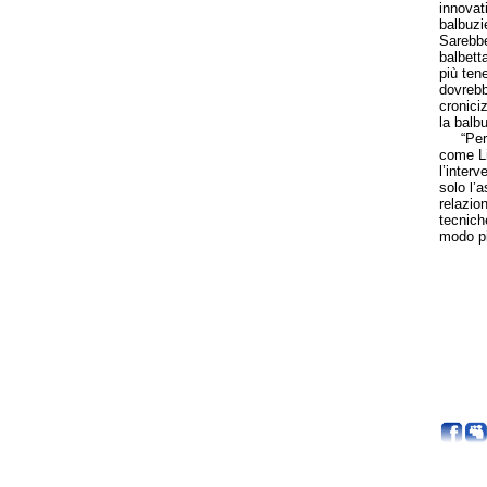
innovati
balbuzie
Sarebbe 
balbett
più ten
dovrebb
cronici
la balbu
“Person
come Li
l’inter
solo l’
relazio
tecniche
modo p