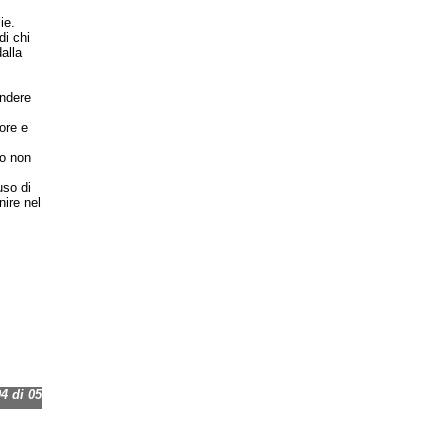
ie.
di chi
alla
endere
ore e
do non
uso di
nire nel
 di 05