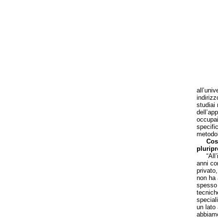
all’uni
indiriz
studiai 
dell’ap
occupai
specifi
metodol
Cos
plurip
“All’in
anni co
privato
non ha 
spesso 
tecniche
special
un lato
abbiamo