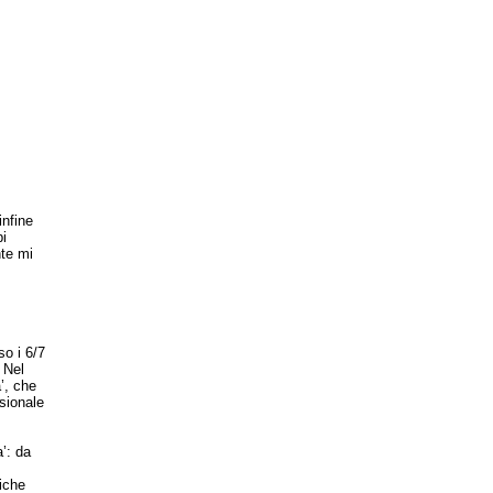
infine
bi
te mi
so i 6/7
 Nel
’, che
ssionale
’: da
iche