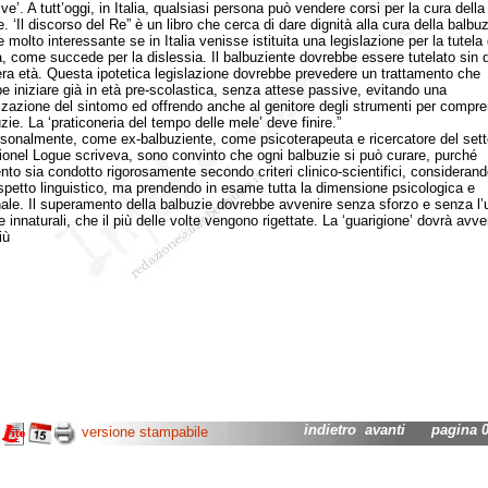
ve’. A tutt’oggi, in Italia, qualsiasi persona può vendere corsi per la cura della
. ‘Il discorso del Re” è un libro che cerca di dare dignità alla cura della balbuz
molto interessante se in Italia venisse istituita una legislazione per la tutela 
a, come succede per la dislessia. Il balbuziente dovrebbe essere tutelato sin d
era età. Questa ipotetica legislazione dovrebbe prevedere un trattamento che
e iniziare già in età pre-scolastica, senza attese passive, evitando una
zzazione del sintomo ed offrendo anche al genitore degli strumenti per compr
zie. La ‘praticoneria del tempo delle mele’ deve finire.”
almente, come ex-balbuziente, come psicoterapeuta e ricercatore del sett
onel Logue scriveva, sono convinto che ogni balbuzie si può curare, purché
vento sia condotto rigorosamente secondo criteri clinico-scientifici, consideran
aspetto linguistico, ma prendendo in esame tutta la dimensione psicologica e
nale. Il superamento della balbuzie dovrebbe avvenire senza sforzo e senza l’
 innaturali, che il più delle volte vengono rigettate. La ‘guarigione’ dovrà avve
iù
indietro
avanti
pagina 04
versione stampabile