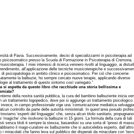
versità di Pavia. Successivamente, decisi di specializzarmi in psicoterapia ad
zo psicosomatico presso la Scuola di Formazione in Psicoterapia di Cremona, 
musicoterapia. I miei interessi di ricerca vennero rivolti al linguaggio, ai distur
prendimento, all’applicazione delle tecniche musicoterapiche e successivamen
 di psicopatologia in ambito clinico e psicosomatico. Per ciò che concerne
catamente la balbuzie, ho sempre cercato nuove terapie, applicando diverse
ogie al trattamento di questo sintomo così variegato.”
a si aspetta da questo libro che racchiude una storia bellissima e
remiata?
terno della nostra sanità pubblica, la cura del bambino balbuziente inizia ver
n un trattamento logopedico, dove poi si aggiunge un trattamento psicologico.
, invece, in campo professionale vige una ‘comunicazione mediatica selvaggia
alcun controllo da parte delle autorità ministeriali. In quest’area pseudo profe
troviamo ‘esperti del linguaggio’ che, senza alcun titolo sanitario, propugnano
 ‘magiche’ che risolvono la balbuzie in 15 giorni. La formula della cura di tali
isti senza titoli è sempre la stessa, basandosi su una sorta di ‘ipnosi di massa
 abbiamo il mago-curatore ex balbuziente che si autocelebra esperto, dall’altro
 i miracolati che fanno leva sul pubblico dei disperati da miracolare con ‘tecn