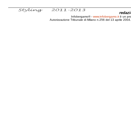
redaz
Infobergamo® -
www.infobergamo.it
è un pr
Autorizzazione Tribunale di Milano n.256 del 13 aprile 2004. 
Manifestare, Cui prodest?, Rivolta, Black bloc