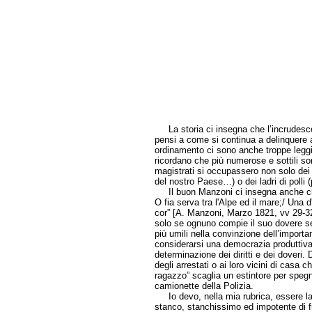
La storia ci insegna che l’incrudescen
pensi a come si continua a delinquere a
ordinamento ci sono anche troppe leggi,
ricordano che più numerose e sottili so
magistrati si occupassero non solo dei 
del nostro Paese…) o dei ladri di polli (p
Il buon Manzoni ci insegna anche che 
O fia serva tra l'Alpe ed il mare;/ Una d
cor” [A. Manzoni, Marzo 1821, vv 29-32
solo se ognuno compie il suo dovere seco
più umili nella convinzione dell’import
considerarsi una democrazia produttiva 
determinazione dei diritti e dei doveri. 
degli arrestati o ai loro vicini di casa
ragazzo” scaglia un estintore per speg
camionette della Polizia.
Io devo, nella mia rubrica, essere la
stanco, stanchissimo ed impotente di fr