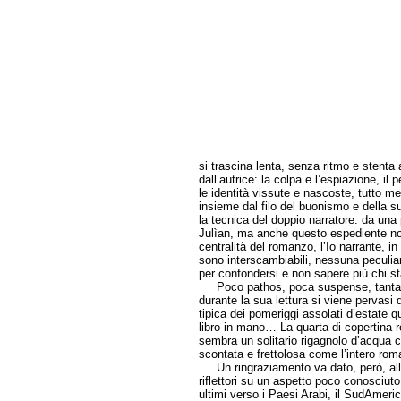
si trascina lenta, senza ritmo e stenta a 
dall’autrice: la colpa e l’espiazione, il 
le identità vissute e nascoste, tutto m
insieme dal filo del buonismo e della su
la tecnica del doppio narratore: da una 
Julìan, ma anche questo espediente non
centralità del romanzo, l’Io narrante, i
sono interscambiabili, nessuna peculiarit
per confondersi e non sapere più chi s
Poco pathos, poca suspense, tanta mon
durante la sua lettura si viene pervasi 
tipica dei pomeriggi assolati d’estate 
libro in mano… La quarta di copertina r
sembra un solitario rigagnolo d’acqua c
scontata e frettolosa come l’intero rom
Un ringraziamento va dato, però, all’a
riflettori su un aspetto poco conosciuto
ultimi verso i Paesi Arabi, il SudAmeri