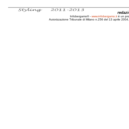
redaz
Infobergamo® -
www.infobergamo.it
è un pr
Autorizzazione Tribunale di Milano n.256 del 13 aprile 2004. 
Recensione, Romanzo, Clara, Sanchez, Il profumo delle