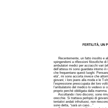
FERTILITÀ, UN
di Cris
Recentemente, un fatto insolito e abb
spingendomi a riflessioni filosofiche di
ambulatori medici per acciacchi vari (
dell’attesa mi sono guardata intorno in
che frequentano questi luoghi. Pensando
età”, mi sono accorta invece che attor
giovani; i loro jeans alla moda e le T-s
l’espressione preoccupata dei loro volt
l’ambulatorio del medico lo vedevo si o 
proprio perché obbligata dalla mamma
Ascoltando i loro discorsi, sono rimas
orecchie. Si trattava perlopiù di giovan
tentativi andati infruttuosi, non riesc
sono detta, “sarà un caso…”