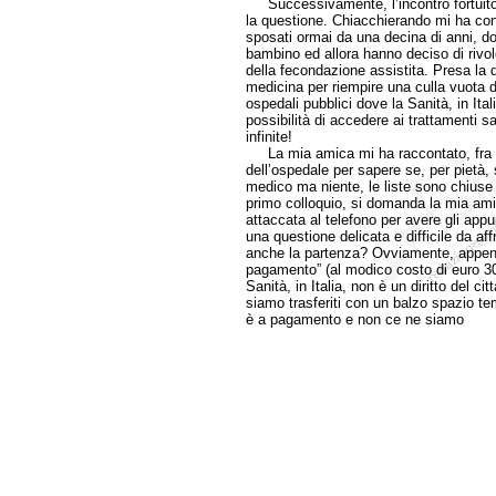
Successivamente, l’incontro fortuito 
la questione. Chiacchierando mi ha confi
sposati ormai da una decina di anni, do
bambino ed allora hanno deciso di rivolg
della fecondazione assistita. Presa la d
medicina per riempire una culla vuota da
ospedali pubblici dove la Sanità, in Ital
possibilità di accedere ai trattamenti s
infinite!
La mia amica mi ha raccontato, fra le 
dell’ospedale per sapere se, per pietà, 
medico ma niente, le liste sono chiuse
primo colloquio, si domanda la mia am
attaccata al telefono per avere gli app
una questione delicata e difficile da a
anche la partenza? Ovviamente, appen
pagamento” (al modico costo di euro 30
Sanità, in Italia, non è un diritto del c
siamo trasferiti con un balzo spazio t
è a pagamento e non ce ne siamo