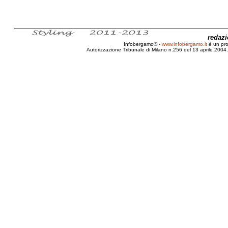
redaz
Infobergamo® -
www.infobergamo.it
è un pr
Autorizzazione Tribunale di Milano n.256 del 13 aprile 2004. 
Bambine, Adolescenti, Sexy, Little Miss America, British 