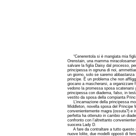
“Cenerentola si è mangiata mia figlia” 
Orenstain, una mamma miracolosamente 
salvare la figlia Daisy dal processo, pe
principessa in ognuna di noi, ammettia
un giorno, solo se saremo abbastanza 
principe. È un problema che non affli
giocano a mascherarsi, a organizzare fes
vedono la promessa sposa scatenarsi 
principessa con diadema, falso, in test
vestito da sposa della compianta Pri
L’incarnazione della principessa mode
Middleton, novella sposa del Principe W
convenientemente magra (ossuta?) e i
perfetta ha ottenuto in cambio un diade
confronto con l’altrettanto convenien
suocera Lady D.
A fare da contraltare a tutto questo z
nuove lolite, due modelli opposti di femm