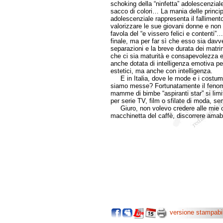
schoking della “ninfetta” adolescenzia
sacco di colori… La mania delle princip
adolescenziale rappresenta il falliment
valorizzare le sue giovani donne e non 
favola del “e vissero felici e contenti”
finale, ma per far sì che esso sia davv
separazioni e la breve durata dei matr
che ci sia maturità e consapevolezza e 
anche dotata di intelligenza emotiva per
estetici, ma anche con intelligenza.
E in Italia, dove le mode e i costumi
siamo messe? Fortunatamente il fenomeno
mamme di bimbe “aspiranti star” si limit
per serie TV, film o sfilate di moda, se
Giuro, non volevo credere alle mie or
macchinetta del caffè, discorrere amabi
versione stampabi