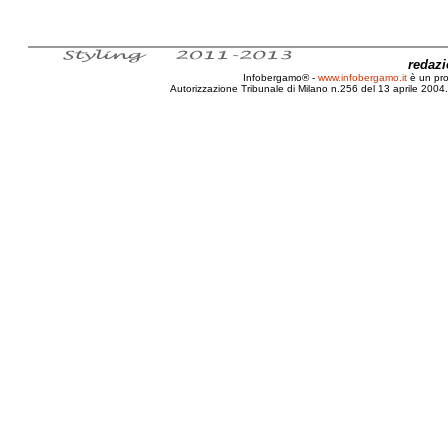
redaz
Infobergamo® -
www.infobergamo.it
è un pr
Autorizzazione Tribunale di Milano n.256 del 13 aprile 2004. 
Bergamo, Fusione, SACBO, SEA, Il Caravaggio, Intern