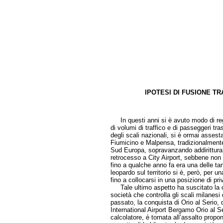
IPOTESI DI FUSIONE TR
di Pier
In questi anni si è avuto modo di regis
di volumi di traffico e di passeggeri tr
degli scali nazionali, si è ormai assestat
Fiumicino e Malpensa, tradizionalmente a
Sud Europa, sopravanzando addirittura 
retrocesso a City Airport, sebbene non 
fino a qualche anno fa era una delle ta
leopardo sul territorio si è, però, per 
fino a collocarsi in una posizione di pr
Tale ultimo aspetto ha suscitato la cr
società che controlla gli scali milanesi
passato, la conquista di Orio al Serio,
International Airport Bergamo Orio al S
calcolatore, è tornata all’assalto prop