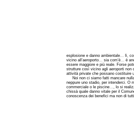
esplosione e danno ambientale… lì, com
vicino all’aeroporto… sia com’è… è anch
essere maggiore e più reale. Forse pot
strutture così vicino agli aeroporti no
attività private che possano costituire u
Noi non ci siamo fatti mancare nulla.
neppure uno stadio, per intenderci. O m
commerciale o le piscine…, lo si reali
chissà quale danno vitale per il Comun
conoscenza dei benefici ma non di tutti 