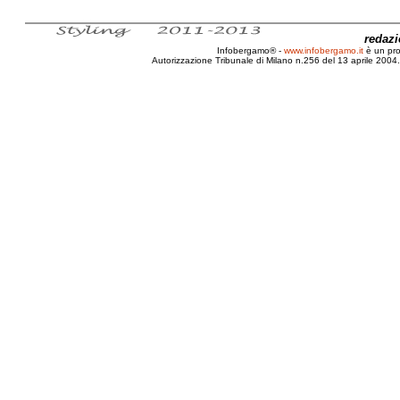
redaz
Infobergamo® -
www.infobergamo.it
è un pr
Autorizzazione Tribunale di Milano n.256 del 13 aprile 2004. 
Bergamo, Lombardia, Enac, Daniele Belo