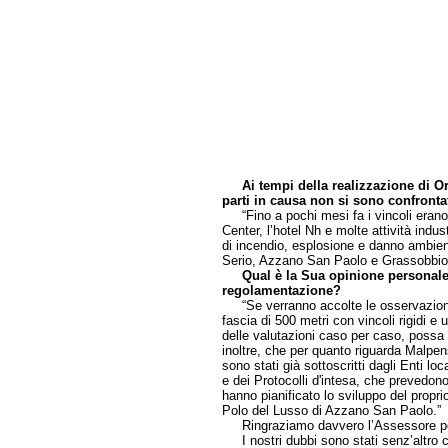
Ai tempi della realizzazione di Or
parti in causa non si sono confron
“Fino a pochi mesi fa i vincoli erano so
Center, l’hotel Nh e molte attività indus
di incendio, esplosione e danno ambient
Serio, Azzano San Paolo e Grassobbio,
Qual è la Sua opinione personale 
regolamentazione?
“Se verranno accolte le osservazion
fascia di 500 metri con vincoli rigidi 
delle valutazioni caso per caso, pos
inoltre, che per quanto riguarda Malpens
sono stati già sottoscritti dagli Enti l
e dei Protocolli d'intesa, che prevedon
hanno pianificato lo sviluppo del proprio
Polo del Lusso di Azzano San Paolo.”
Ringraziamo davvero l’Assessore per la
I nostri dubbi sono stati senz’altro chi