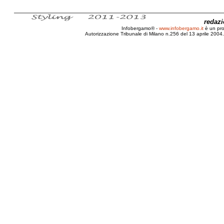
redaz
Infobergamo® -
www.infobergamo.it
è un pr
Autorizzazione Tribunale di Milano n.256 del 13 aprile 2004. 
Bergamo, Lombardia, Enac, Daniele Belo