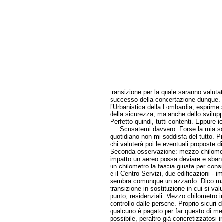
transizione per la quale saranno valuta
successo della concertazione dunque. Da
l’Urbanistica della Lombardia, esprime 
della sicurezza, ma anche dello svilup
Perfetto quindi, tutti contenti. Eppure 
Scusatemi davvero. Forse la mia sarà 
quotidiano non mi soddisfa del tutto. P
chi valuterà poi le eventuali proposte 
Seconda osservazione: mezzo chilometr
impatto un aereo possa deviare e sband
un chilometro la fascia giusta per consi
e il Centro Servizi, due edificazioni - 
sembra comunque un azzardo. Dico mal
transizione in sostituzione in cui si va
punto, residenziali. Mezzo chilometro 
controllo dalle persone. Proprio sicuri
qualcuno è pagato per far questo di me
possibile, peraltro già concretizzatosi 