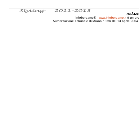
redaz
Infobergamo® -
www.infobergamo.it
è un pr
Autorizzazione Tribunale di Milano n.256 del 13 aprile 2004. 
Bergamo, Enac, Fascia, Sicurezza, Daniele Belotti,